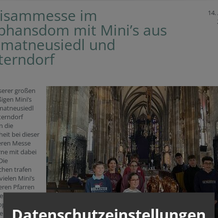
isammesse im
14. 
phansdom mit Mini’s aus
matneusiedl und
terndorf
serer großen
ßigen Mini’s
matneusiedl
terndorf
 die
eit bei dieser
ren Messe
ne mit dabei
Die
chen trafen
vielen Mini’s
eren Pfarren
zese zu einem
p um sich
Datenschutzeinstellungen
kennen zu