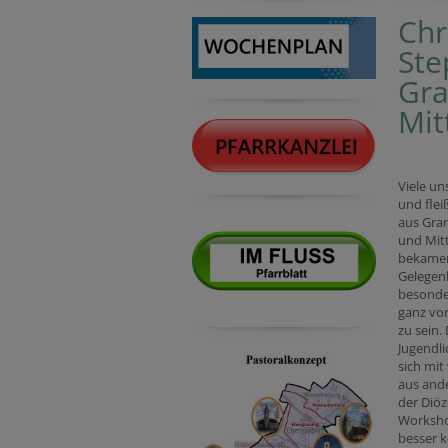
Chr
Ste
Gra
Mit
Viele un
und flei
aus Gra
und Mit
bekamen
Gelegenh
besonde
ganz vor
zu sein. 
Jugendli
sich mit 
aus and
der Diö
Worksho
besser 