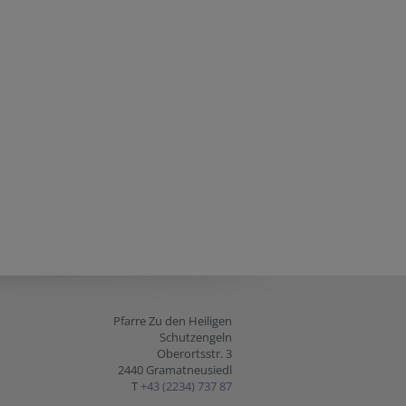
Pfarre Zu den Heiligen
Schutzengeln
Oberortsstr. 3
2440 Gramatneusiedl
T
+43 (2234) 737 87