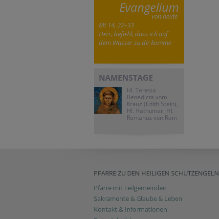
Evangelium
von heute
Mt 14, 22–33
Herr, befiehl, dass ich auf
dem Wasser zu dir komme
NAMENSTAGE
Hl. Teresia
Benedicta vom
Kreuz (Edith Stein),
Hl. Hathumar, Hl.
Romanus von Rom
PFARRE ZU DEN HEILIGEN SCHUTZENGELN
Pfarre mit Teilgemeinden
Sakramente & Glaube & Leben
Kontakt & Informationen