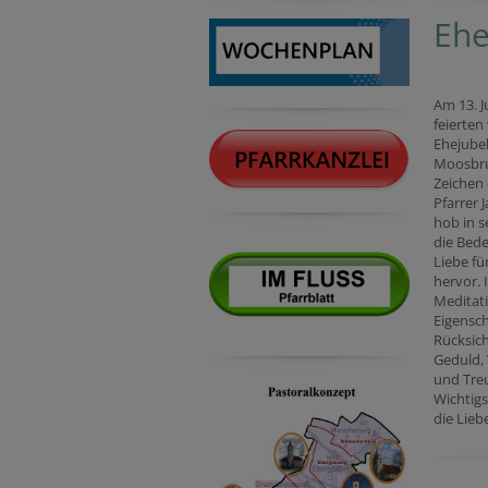
Ehe
Am 13. J
feierten 
Ehejube
Moosbru
Zeichen 
Pfarrer 
hob in s
die Bed
Liebe f
hervor. 
Meditat
Eigensch
Rücksich
Geduld,
und Tre
Wichtigs
die Lieb