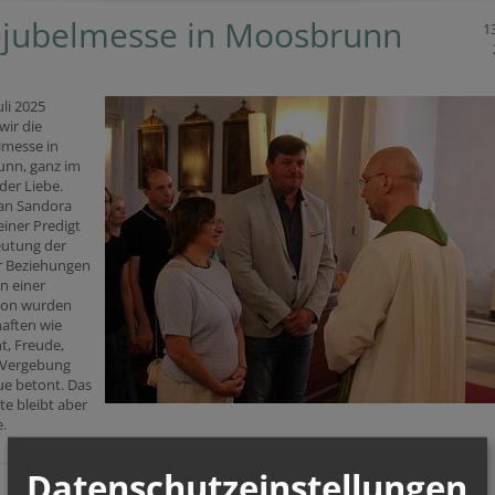
jubelmesse in Moosbrunn
13
uli 2025
wir die
lmesse in
nn, ganz im
der Liebe.
Jan Sandora
einer Predigt
eutung der
ür Beziehungen
In einer
ion wurden
aften wie
t, Freude,
 Vergebung
ue betont. Das
te bleibt aber
e.
Datenschutzeinstellungen