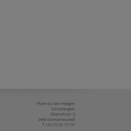
Pfarre Zu den Heiligen
Schutzengeln
Oberortsstr. 3
2440 Gramatneusiedl
T
+43 (2234) 737 87