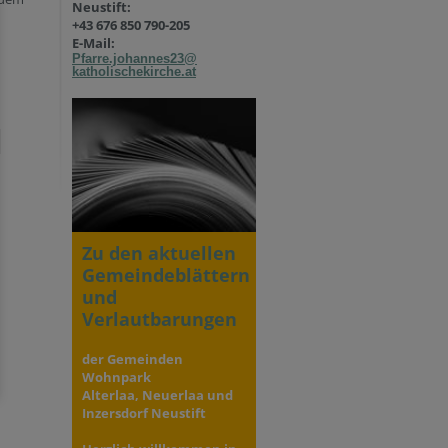
Neustift:
+43 676 850 790-205
E-Mail:
Pfarre.johannes23@
katholischekirche.at
Zu den aktuellen
Gemeindeblättern
und
Verlautbarungen
der Gemeinden
Wohnpark
Alterlaa, Neuerlaa und
Inzersdorf Neustift