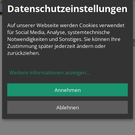
Datenschutzeinstellungen
Ablauf, der Vorbereitung und der Feier dieses
Sakraments.
zur Website der Erzdiözese
Auf unserer Webseite werden Cookies verwendet
für Social Media, Analyse, systemtechnische
Notwendigkeiten und Sonstiges. Sie können Ihre
teilen
tweet
pin it
Zustimmung später jederzeit ändern oder
zurückziehen.
Weitere Informationen anzeigen
...
Annehmen
Ablehnen