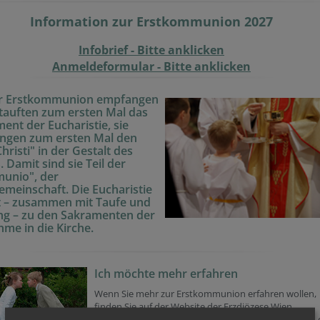
Information zur Erstkommunion 2027
Infobrief - Bitte anklicken
Anmeldeformular - Bitte anklicken
er Erstkommunion empfangen
tauften zum ersten Mal das
ent der Eucharistie, sie
ngen zum ersten Mal den
Christi" in der Gestalt des
. Damit sind sie Teil der
unio", der
emeinschaft. Die Eucharistie
t – zusammen mit Taufe und
ng – zu den Sakramenten der
me in die Kirche.
Ich möchte mehr erfahren
Wenn Sie mehr zur Erstkommunion erfahren wollen,
finden Sie auf der Website der Erzdiözese Wien
umfangreiche Informationen zu den Hintergründen,