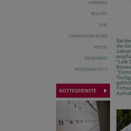
FIRMUNG
BEICHTE
EHE
KRANKENSALBUNG
Bei d
die Ge
MESSE
Sakram
empfa
BEGRÄBNIS
"Leib 
Brotes
WIEDEREINTRITT
"Comm
Tischg
gehör
Firmu
GOTTESDIENSTE
Aufnah