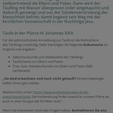
stellvertretend die Eltern und Paten. Dann wird der
Täufling mit Wasser übergossen (oder eingetaucht) und
dadurch gereinigt und aus der Sündenverstrickung der
Menschheit befreit; damit beginnt sein Weg mit der
kirchlichen Gemeinschaft in der Nachfolge Jesu.
Taufe in der Pfarre Hl. Johannes XXIII
Für die (administrative) Anmeldung zur Taufe ist die Wohnpfarre
des Täuflings zuständig. Dafür benötigen Sie folgende
Dokumente
im
Original und Angaben:
Geburtsurkunde und Meldezettel des Täuflings
Taufscheine von Eltern und Paten
Trau- bzw. Heiratsurkunde von Eltern und Paten (falls
verheiratet)
„Sie sind erwachsen und noch nicht getauft?
Unsere Seelsorger
helfen Ihnen gern weiter.
Weitere Infos unter:
https://www.erzdioezese-wien.at/die-
erwachsenentaufe
. Die Vorbereitung findet sowohl in unserer Pfarre als
auch in einer Gruppe der ED Wien statt.“
Wenn Sie interessiert sind oder Fragen haben,
kontaktieren Sie uns
.