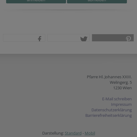
Fax
Reference
Homepage
teilen
tweet
pin it
Pfarre Hl. Johannes XXIII.
Welingerg. 5
1230 Wien
E-Mail schreiben
Impressum
Datenschutzerklärung
Barrierefreiheitserklärung
Darstellung:
Standard
-
Mobil