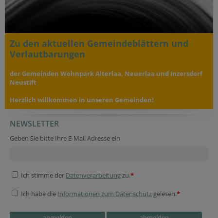
Zu den aktuellen Gemeindeblättern und
Verlautbarungen
der Gemeinden Wohnpark Alterlaa, Neuerlaa und Inzersdorf
Neustift
Herzlich willkommen in unseren Gemeinden!
NEWSLETTER
Secondary phone
Session ID
Reference
Geben Sie bitte Ihre E-Mail Adresse ein
Ich stimme der
Datenverarbeitung
zu.
*
Ich habe die
Informationen zum Datenschutz
gelesen.
*