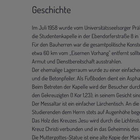
Geschichte
Im Juli 1958 wurde vom Universitätsseelsorger Präla
die Studentenkapelle in der Ebendorferstraße 8 in 
Für den Bauherren war die gesamtpolitische Konste
etwa 60 km vom „Eisernen Vorhang" entfernt sollt
Armut und Dienstbereitschaft ausstrahlen.
Der ehemalige Lagerraum wurde zu einer einfachen
und die Betonpfeiler. Als Fußboden dient ein Asph
Beim Betreten der Kapelle wird der Besucher durch
den Gekreuzigten (1 Kor 1,23); in seinem Gesicht 
Der Messaltar ist ein einfacher Lärchentisch. An d
Studierenden dem Herrn stets auf Augenhöhe begeg
Das Holz des Kreuzes Jesu wird durch die Lichtins
Kreuz Christi verbunden und in das Geheimnis de
Die Muttergottes-Statue ist eine alte Kopie der Mar