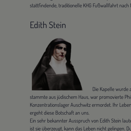
stattfindende, traditionelle KHG Fußwallfahrt nach 
Edith Stein
Die Kapelle wurde a
stammte aus jüdischem Haus, war promovierte Philo
Konzentrationslager Auschwitz ermordet. Ihr Lebens
ergeht diese Botschaft an uns.
Ein sehr bekannter Ausspruch von Edith Stein laut
ist sie überzeugt, kann das Leben nicht gelingen. Du