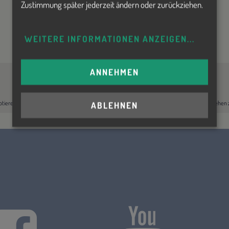
Zustimmung später jederzeit ändern oder zurückziehen.
WEITERE INFORMATIONEN ANZEIGEN
...
ANNEHMEN
Zustimmung erforderlich!
ptieren Sie
Cookies von Google Maps
und
laden Sie die Seite neu
, um diesen Inhalt sehen
ABLEHNEN