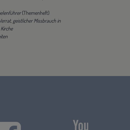
eelenführer
(Themenheft)
rrat, geistlicher Missbrauch in
 Kirche
iten