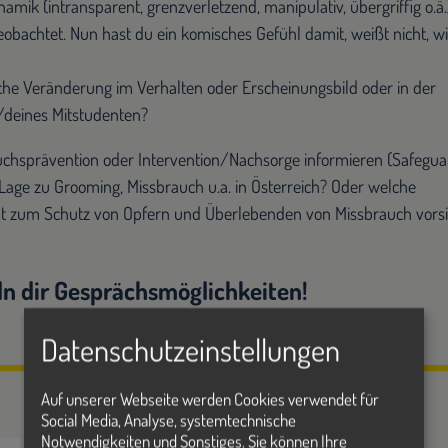
mik (intransparent, grenzverletzend, manipulativ, übergriffig o.ä.)
obachtet. Nun hast du ein komisches Gefühl damit, weißt nicht, w
iche Veränderung im Verhalten oder Erscheinungsbild oder in der
/deines Mitstudenten?
chsprävention oder Intervention/Nachsorge informieren (Safegua
e Lage zu Grooming, Missbrauch u.a. in Österreich? Oder welche
t zum Schutz von Opfern und Überlebenden von Missbrauch vors
eln dir Gesprächsmöglichkeiten!
Datenschutzeinstellungen
Auf unserer Webseite werden Cookies verwendet für
Social Media, Analyse, systemtechnische
Notwendigkeiten und Sonstiges. Sie können Ihre