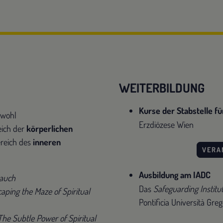
WEITERBILDUNG
Kurse der Stabstelle f
owohl
Erzdiözese Wien
eich der
körperlichen
ereich des
inneren
VERA
Ausbildung am IADC
rauch
Das
Safeguarding Institu
aping the Maze of Spiritual
Pontificia Università Gre
The Subtle Power of Spiritual