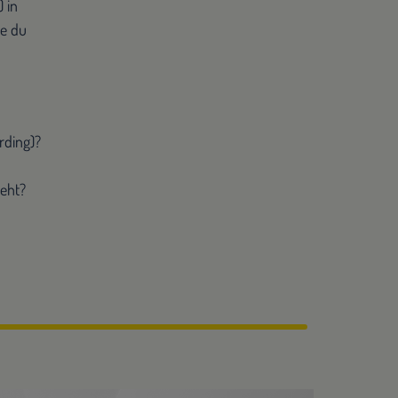
 in
ie du
rding)?
ieht?