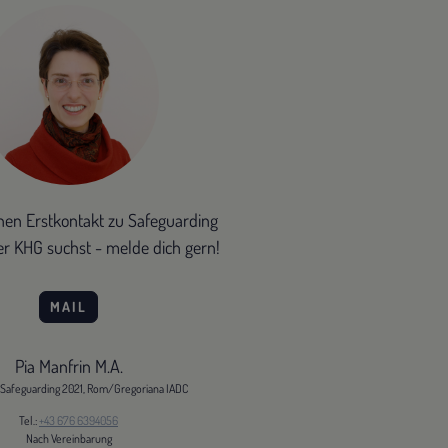
en Erstkontakt zu Safeguarding
er KHG suchst - melde dich gern!
MAIL
Pia Manfrin M.A.
 Safeguarding 2021, Rom/Gregoriana IADC
Tel.:
+43 676 6394056
Nach Vereinbarung