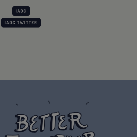
IADC
IADC TWITTER