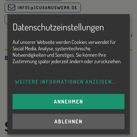
INFO(@)CUSANUSWERK.DE
WWW.CUSANUSWERK.DE
Datenschutzeinstellungen
zurück
Auf unserer Webseite werden Cookies verwendet für
Social Media, Analyse, systemtechnische
Notwendigkeiten und Sonstiges. Sie können Ihre
Beitrag teilen:
Zustimmung später jederzeit ändern oder zurückziehen.
WEITERE INFORMATIONEN ANZEIGEN
...
ANNEHMEN
Save the Date!
ABLEHNEN