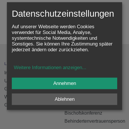
16.12.2025
Datenschutzeinstellungen
zurück
Auf unserer Webseite werden Cookies
verwendet für Social Media, Analyse,
systemtechnische Notwendigkeiten und
Sonstiges. Sie können Ihre Zustimmung später
jederzeit ändern oder zurückziehen.
LEISTUNGEN
BETRIEBSRÄT/INNEN
Weitere Informationen anzeigen
...
Informationen
Zentralbetriebsrat
Unterlagen
Ordinariat
Annehmen
Gewerkschaft
Finanzen
Wirtschaftliches
Pastoralassistent/innen
Ablehnen
Gesundheitliches
Angestellte in Pfarren
Bischofskonferenz
Behindertenvertrauensperson