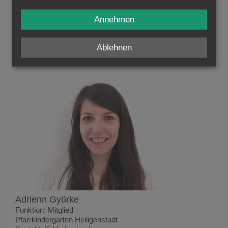
Friedrich Heiduk
Annehmen
Funktion: Kassier
Pfarre Baden St. Stephan
Kontakt:
E-Mail schreiben
Ablehnen
Adrienn Györke
Funktion: Mitglied
Pfarrkindergarten Heiligenstadt