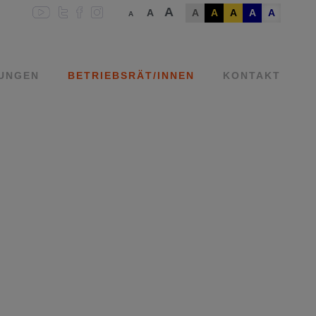
A
A
A
A
A
A
A
A
TUNGEN
BETRIEBSRÄT/INNEN
KONTAKT