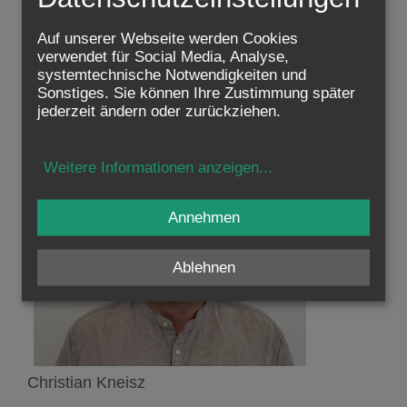
Drei Fragen an Petra:
Auf unserer Webseite werden Cookies
verwendet für Social Media, Analyse,
Warum arbeitest du für die Katholische Kirche?
systemtechnische Notwendigkeiten und
Was tust du an freien Tagen?
Sonstiges. Sie können Ihre Zustimmung später
jederzeit ändern oder zurückziehen.
Wo verbringst du gerne deinen Urlaub?
Weitere Informationen anzeigen
...
Annehmen
Ablehnen
Christian Kneisz