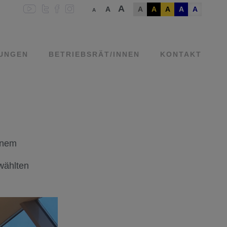
A
A
A
A
A
A
A
A
TUNGEN
BETRIEBSRÄT/INNEN
KONTAKT
inem
wählten