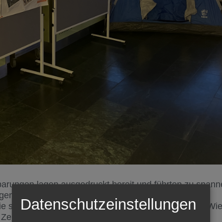
inbarungen lagen ausgedruckt bereit und führten zu span
gen. Einige Anwesende nutzten die Gelegenheit zur
Datenschutzeinstellungen
ie sich der stellvertretende Geschäftsführer der GPA Wie
 Zeit nahm.