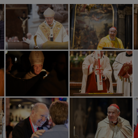
Am 20.05.2023 empfingen drei
Dominikaner durch Handauflegung
ihres Mitbruders Christoph Kardinal
Schönborn OP, Erzbischof von Wien,
das Sakrament der Priesterweihe in
der Dominikanerkirche in Wien.