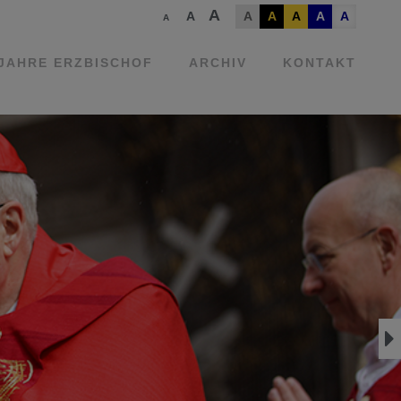
A
A
A
A
A
A
A
A
 JAHRE ERZBISCHOF
ARCHIV
KONTAKT