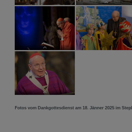
Das Osterfest ist das wichtigste Fest
der Katholischen Kirche. Die
Osternacht mit der Erinnerung an die
Auferstehung Jesu bildet den
Höhepunkt des Triduum Sacrum.
Jesus hat den Tod überwunden und
ist auferstanden. Gott hat Jesus von
den Toten auferw
Karfreitag Stephansdom 2024
Fotos vom Dankgottesdienst am 18. Jänner 2025 im Ste
Requiem Weihbischof Helmut Krätzl
im Stephansdom