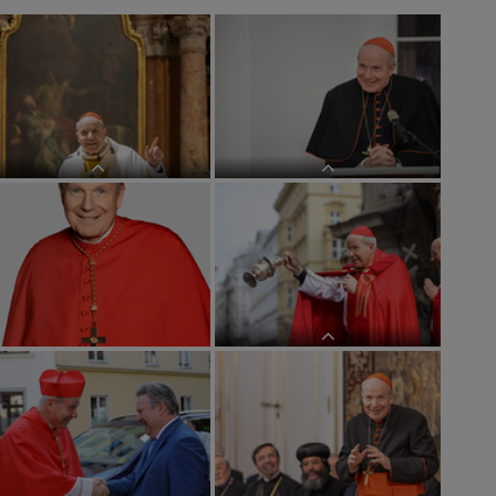
Traditionell waschen Priester,
Am 2. Februar begeht die katholische
Bischöfe und auch der Papst
Kirche weltweit traditionell ihren "Tag
ausgewählten Menschen am
des geweihten Lebens. Kardinal
Gründonnerstag die Füße. Durch
Christoph Schönborn steht einer
dieses Zeichen soll zum Ausdruck
Pontifikalvesper im Stephansdom vor.
kommen, dass auch kirchliche Ämter
Der Wiener Erzbischof ist seit seinem
nichts mit Macht zu tun haben,
Eintritt in den Dominikanerorden i
sondern Dienen bedeuten. Die Geste
w
Segnung der Palmzweige bei der
Pestsäule durch Kardinal Schönborn