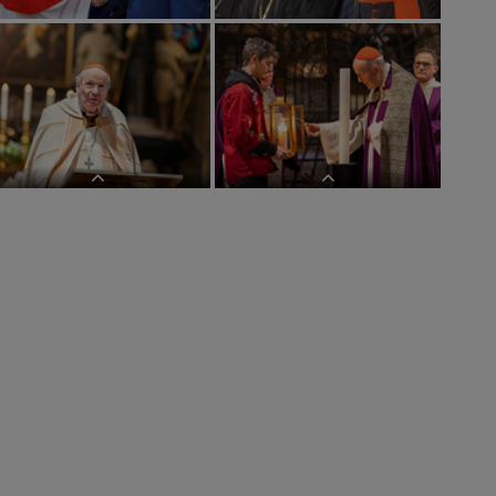
Im Rahmen der Mitarbeitermesse für
Angestellte der ED Wien anlässlich
Weihanchten wurde das Friedenslicht
Vesper im Stephansdom anlässlich
durch die PFadfinder an Kardinal
des Tages des geweihten Lebens im
Schönborn übergeben. Wien,
Stephansdom mit Kardinal Schönborn
Stephansdom