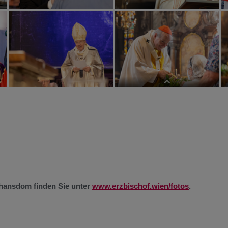
Festgottesdienst anlässlich 100 Jahre
Caritas in Österreich mit Kardinal
Schönborn im Stephansdom in Wien
phansdom finden Sie unter
www.erzbischof.wien/fotos
.