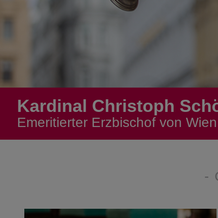
Kardinal Christoph Sch
Emeritierter Erzbischof von Wien