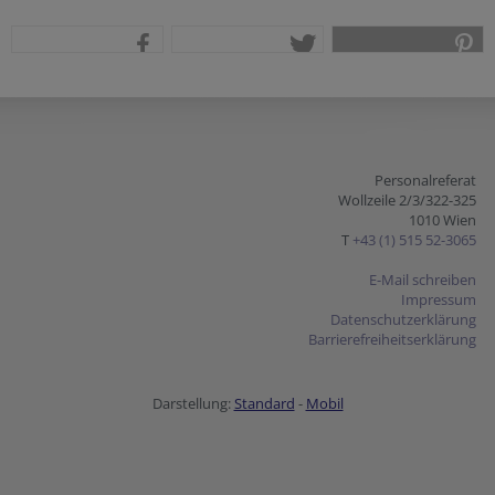
teilen
tweet
pin it
Personalreferat
Wollzeile 2/3/322-325
1010 Wien
T
+43 (1) 515 52-3065
E-Mail schreiben
Impressum
Datenschutzerklärung
Barrierefreiheitserklärung
Darstellung:
Standard
-
Mobil