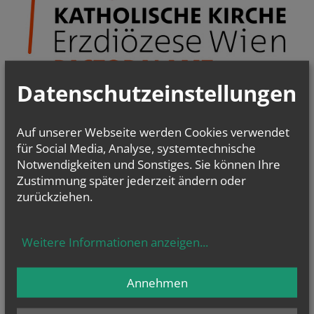
Datenschutzeinstellungen
Pfarrgemeinderäte & Pastorale Strukturentwicklung
Christsein.Christwerden
Auf unserer Webseite werden Cookies verwendet
Bibel
-
Liturgie - Kirchenraum
für Social Media, Analyse, systemtechnische
Kirche im Dialog
Notwendigkeiten und Sonstiges. Sie können Ihre
PfarrCaritas und Nächstenhilfe
Zustimmung später jederzeit ändern oder
Kirchenmusik
zurückziehen.
Weitere Informationen anzeigen
...
Annehmen