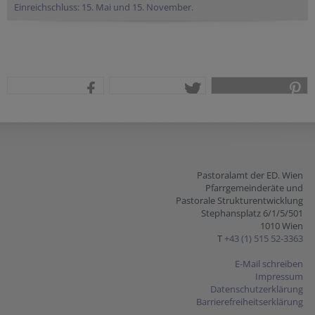
Einreichschluss: 15. Mai und 15. November.
teilen
tweet
pin it
Pastoralamt der ED. Wien
Pfarrgemeinderäte und
Pastorale Strukturentwicklung
Stephansplatz 6/1/5/501
1010 Wien
T
+43 (1) 515 52-3363
E-Mail schreiben
Impressum
Datenschutzerklärung
Barrierefreiheitserklärung