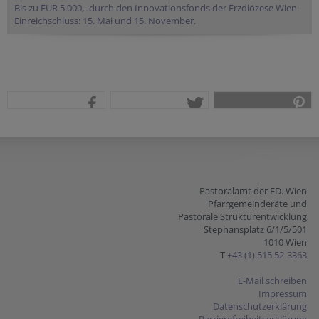
Bis zu EUR 5.000,- durch den Innovationsfonds der Erzdiözese Wien.
Einreichschluss: 15. Mai und 15. November.
teilen
tweet
pin it
Pastoralamt der ED. Wien
Pfarrgemeinderäte und
Pastorale Strukturentwicklung
Stephansplatz 6/1/5/501
1010 Wien
T
+43 (1) 515 52-3363
E-Mail schreiben
Impressum
Datenschutzerklärung
Barrierefreiheitserklärung