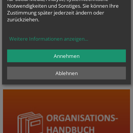
Notwendigkeiten und Sonstiges. Sie können Ihre
Zustimmung später jederzeit ändern oder
zurückziehen.
Weitere Informationen anzeigen
...
Annehmen
Öffnungszeiten:
Dienstag bis Donnerstag 9-16 Uhr, Freitag 9-12 Uhr
[1]
1010 Wien, Stephansplatz 6
, Stiege 1, 5. Stock
Ablehnen