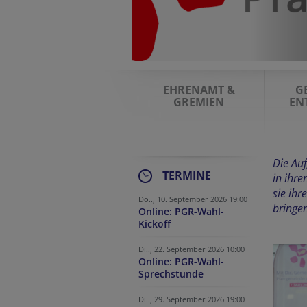
amt ist es, Pfarren und
 zu unterstützen und zu
: Menschen mit Jesus in
Beziehung zu bringen.
EHRENAMT &
G
GREMIEN
EN
Die Auf
TERMINE
in ihre
sie ihr
Do.., 10. September 2026 19:00
bringen
Online: PGR-Wahl-
Kickoff
Di.., 22. September 2026 10:00
Online: PGR-Wahl-
Sprechstunde
Di.., 29. September 2026 19:00