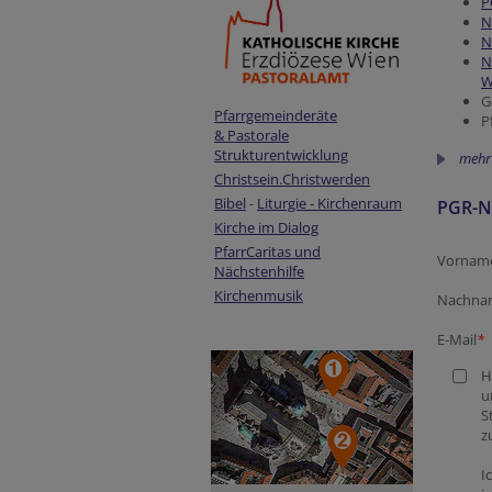
P
N
N
N
W
G
Pfarrgemeinderäte
P
& Pastorale
Strukturentwicklung
mehr
Christsein.Christwerden
Bibel
-
Liturgie - Kirchenraum
PGR-N
Kirche im Dialog
PfarrCaritas und
Fax
Company
Session 
Homepa
Security
Homep
Website
Vornam
Nächstenhilfe
Kirchenmusik
Nachna
E-Mail
*
H
u
S
z
I