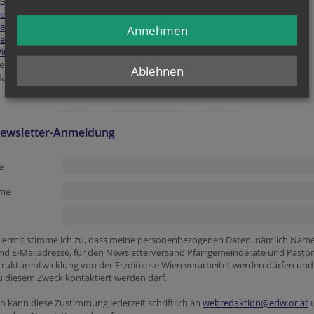
GR-Kompass
2026 (16.7.)
ewsletter Juli
(10.7.)
eue Wahlordnung für PGR und GA
(9.7.)
Annehmen
eue Ordnung für die Pastoralen Gremien der Pfarre und dem Pfarrlichen
irtschaftsrat
(9.7.)
emeinsame Pfarre Schottenfeld (6.7.)
Ablehnen
farrverband am Liechtenstein (6.7.)
ewsletter-Anmeldung
 website
ID
ge
 token
age
e
me
iermit stimme ich zu, dass meine personenbezogenen Daten, nämlich Nam
nd E-Mailadresse, für den Newsletterversand Pfarrgemeinderäte und Pastor
trukturentwicklung von der Erzdiözese Wien verarbeitet werden dürfen und
u diesem Zweck kontaktiert werden darf.
ch kann diese Zustimmung jederzeit schriftlich an
webredaktion@edw.or.at