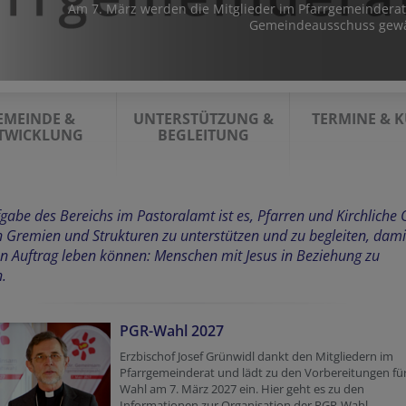
Am 7. März werden die Mitglieder im Pfarrgemeindera
Gemeindeausschuss gewä
EMEINDE &
UNTERSTÜTZUNG &
TERMINE & 
TWICKLUNG
BEGLEITUNG
gabe des Bereichs im Pastoralamt ist es, Pfarren und Kirchliche 
n Gremien und Strukturen zu unterstützen und zu begleiten, dami
en Auftrag leben können: Menschen mit Jesus in Beziehung zu
.
PGR-Wahl 2027
Erzbischof Josef Grünwidl dankt den Mitgliedern im
Pfarrgemeinderat und lädt zu den Vorbereitungen für
Wahl am 7. März 2027 ein. Hier geht es zu den
Informationen zur Organisation der PGR-Wahl.