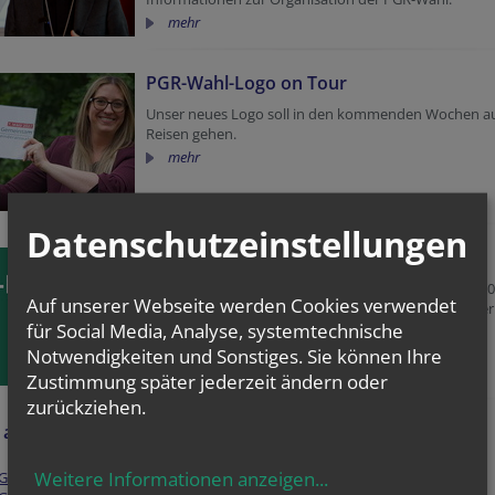
mehr
PGR-Wahl-Logo on Tour
Unser neues Logo soll in den kommenden Wochen a
Reisen gehen.
mehr
Datenschutzeinstellungen
PGR-Kompass 2026
Ihre Meinung ist wieder gefragt. Der PGR-Kompass 2
Auf unserer Webseite werden Cookies verwendet
läuft von 15. September bis zum 6. Oktober 2026. Der
für Social Media, Analyse, systemtechnische
Link zur Teilnahme wird persönlich zugesandt.
mehr
Notwendigkeiten und Sonstiges. Sie können Ihre
Zustimmung später jederzeit ändern oder
zurückziehen.
auf der Website
Weitere Informationen anzeigen
...
GR-Wahl-Logo on Tour
(4.8.)