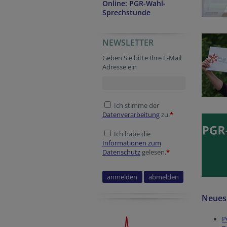
Online: PGR-Wahl-
Sprechstunde
NEWSLETTER
URL
Session ID
Session ID
Geben Sie bitte Ihre E-Mail
Adresse ein
Ich stimme der
Datenverarbeitung
zu.
*
Ich habe die
Informationen zum
Datenschutz
gelesen.
*
Reference
Website
URL
Neues 
P