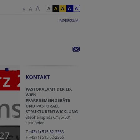
IMPRESSUM
KONTAKT
PASTORALAMT DER ED.
WIEN
PFARRGEMEINDERÄTE
UND PASTORALE
STRUKTURENTWICKLUNG
Stephansplatz 6/1/5/501
1010 Wien
T
+43 (1) 515 52-3363
27
F +43 (1) 515 52-2366