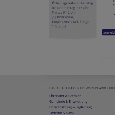
i
Öffnungszeiten:
Dienstag
*
bis Donnerstag 9-16 Uhr,
Freitag 9-12 Uhr
I
[1]
1010 Wien,
Stephansplatz 6
, Stiege
1, 5. Stock
URL
Website
PASTORALAMT DER ED. WIEN PFARRGEM
Ehrenamt & Gremien
Gemeinde & Entwicklung
Unterstützung & Begleitung
Termine & Kurse