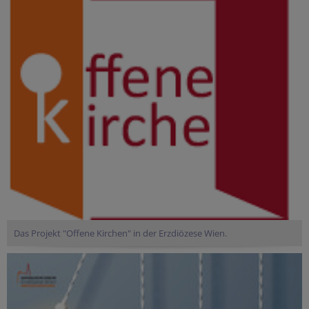
Das Projekt "Offene Kirchen" in der Erzdiözese Wien.