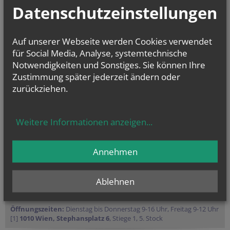
Kirche im Dialog
Datenschutzeinstellungen
PfarrCaritas und Nächstenhilfe
Kirchenmusik
Auf unserer Webseite werden Cookies verwendet
für Social Media, Analyse, systemtechnische
Notwendigkeiten und Sonstiges. Sie können Ihre
Zustimmung später jederzeit ändern oder
zurückziehen.
Weitere Informationen anzeigen
...
Annehmen
Ablehnen
Öffnungszeiten:
Dienstag bis Donnerstag 9-16 Uhr, Freitag 9-12 Uhr
[1]
1010 Wien, Stephansplatz 6
, Stiege 1, 5. Stock