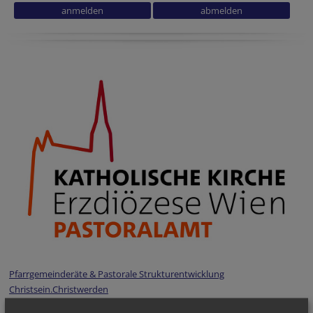
Company website
Company website
URL
Pfarrgemeinderäte & Pastorale Strukturentwicklung
Christsein.Christwerden
Bibel
-
Liturgie - Kirchenraum