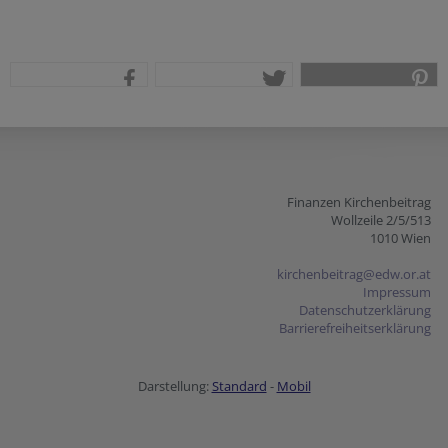
teilen
tweet
pin it
Finanzen Kirchenbeitrag
Wollzeile 2/5/513
1010 Wien
kirchenbeitrag@edw.or.at
Impressum
Datenschutzerklärung
Barrierefreiheitserklärung
Darstellung:
Standard
-
Mobil