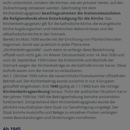
nicht unterstützt, sondern die Kirchen, wie ein privater Verein, auf den
Zivilrechtsweg verwiesen werden. Gleichzeitig mit dem
Kirchenbeitragsgesetz
beschlagnahmten die Nationalsozialisten
die Religionsfonds ohne Entschädigung für die Kirche
. Das
Kirchenbeitragsgesetz gilt für die katholische Kirche, die evangelische
Kirche Augsburgischen und Helvetischen Bekenntnisses und die
altkatholische Kirche in der Ostmark.
Bereits im März 1939 wurde mit der Errichtung von Pfarrkirchenräten
begonnen. Somit war praktisch in jeder Pfarre eine
„Kirchenbeitragsstelle“, auch wenn es anfangs diese Bezeichnung
offiziell noch nicht gab. Im Wiener Diözesanblatt vom 14. Mai 1939 und
vom 30. September 1939 traten die Erzbischöfe und Bischöfe der
Ostmark wegen der Kirchenbeiträge an die Katholik/inn/en heran. Diese
Aufrufe waren von der Kanzel zu verlautbaren.
Am 1. Oktober 1939 nahm die neuerrichtete Finanzkammer offiziell den
Betrieb auf. Der Kirchenbeitrag wurde zunächst in nur 4 Gruppen
gestaffelt eingehoben. Erst
1940
(gültig ab 1.1.1940) kam die richtige
Kirchenbeitragsordnung
heraus. Trotz der politischen Situation hat in
den Jahren 1939 bis 1945 die Beitragserhebung beinahe anstandslos
funktioniert. Entsprechend dem Kirchenbeitragsgesetz wurde der
jährliche Haushaltsplan dem Staat zur Genehmigung vorgelegt. Der
Staat konnte Auskünfte und Belege zu einzelnen Posten verlangen
sowie Beanstandungen und Streichungen vornehmen.
Ab 1945