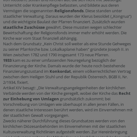
Unterricht oder Krankenpflege befassten, und bildete aus deren
Vermögen die sogenannten
Religionsfonds
. Diese standen unter
staatlicher Verwaltung. Daraus wurden der Klerus besoldet („Kongrua“)
und die wichtigste Baulast der Pfarren finanziert. Zusätzlich wurden
staatliche Zuschüsse
gewährt. Diese mussten wegen schlechter
Bewirtschaftung der Religionsfonds immer mehr erhöht werden. Die
Kirche war vom Staat finanziell abhängig.
Nach dem Grundsatz „Kein Christ soll weiter als eine Stunde Gehweges
zu seiner Pfarrkirche bzw. Lokalkaplanei haben“ gründete Joseph II. in
Wien zwischen 1782 und 1790 insgesamt 173 neue Pfarren.
1933
kam es zu einer umfassenden Neuregelung bezüglich der
Finanzierung der Kirche. Damals wurde der heute noch bestehende
Finanzierungszustand im
Konkordat
, einem völkerrechtlichen Vertrag
zwischen dem Heiligen Stuhl und der Republik Österreich, BGBl II, Nr.
2/1934, fixiert.
Artikel XIV besagt: „Die Verwaltungsangelegenheiten der kirchlichen
Verbände werden von der Kirche geregelt, wobei der Kirche das
Recht
zur Einhebung von Umlagen
grundsätzlich zukommt; bei
Vorschreibung von Umlagen wie überhaupt in allen jenen Fällen, in
denen staatliche Interessen berührt werden, wird im Einvernehmen mit
der staatlichen Gewalt vorgegangen.
Zwecks näherer Durchführung dieses Grundsatzes werden von den
kirchlichen Diözesanbehörden im Einvernehmen mit der staatlichen
Kultusverwaltung Richtlinien aufgestellt werden. Zur Hereinbringung