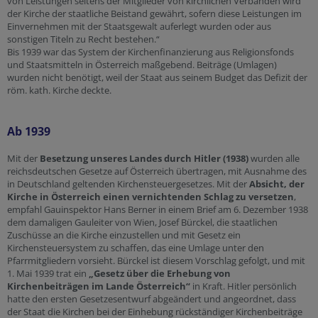
von Leistungen seitens der Mitglieder von kirchlichen Verbänden wird
der Kirche der staatliche Beistand gewährt, sofern diese Leistungen im
Einvernehmen mit der Staatsgewalt auferlegt wurden oder aus
sonstigen Titeln zu Recht bestehen.“
Bis 1939 war das System der Kirchenfinanzierung aus Religionsfonds
und Staatsmitteln in Österreich maßgebend. Beiträge (Umlagen)
wurden nicht benötigt, weil der Staat aus seinem Budget das Defizit der
röm. kath. Kirche deckte.
Ab 1939
Mit der
Besetzung unseres Landes durch Hitler (1938)
wurden alle
reichsdeutschen Gesetze auf Österreich übertragen, mit Ausnahme des
in Deutschland geltenden Kirchensteuergesetzes. Mit der
Absicht, der
Kirche in Österreich einen vernichtenden Schlag zu versetzen
,
empfahl Gauinspektor Hans Berner in einem Brief am 6. Dezember 1938
dem damaligen Gauleiter von Wien, Josef Bürckel, die staatlichen
Zuschüsse an die Kirche einzustellen und mit Gesetz ein
Kirchensteuersystem zu schaffen, das eine Umlage unter den
Pfarrmitgliedern vorsieht. Bürckel ist diesem Vorschlag gefolgt, und mit
1. Mai 1939 trat ein
„Gesetz über die Erhebung von
Kirchenbeiträgen im Lande Österreich“
in Kraft. Hitler persönlich
hatte den ersten Gesetzesentwurf abgeändert und angeordnet, dass
der Staat die Kirchen bei der Einhebung rückständiger Kirchenbeiträge