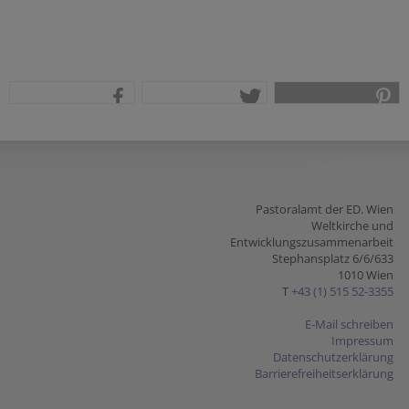
teilen
tweet
pin it
Pastoralamt der ED. Wien
Weltkirche und
Entwicklungszusammenarbeit
Stephansplatz 6/6/633
1010 Wien
T
+43 (1) 515 52-3355
E-Mail schreiben
Impressum
Datenschutzerklärung
Barrierefreiheitserklärung