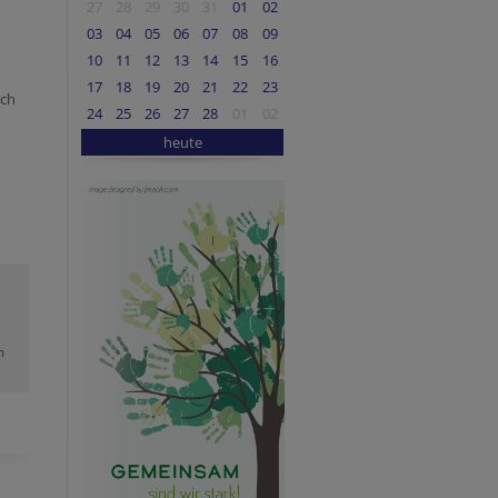
27
28
29
30
31
01
02
03
04
05
06
07
08
09
10
11
12
13
14
15
16
17
18
19
20
21
22
23
sch
24
25
26
27
28
01
02
heute
m