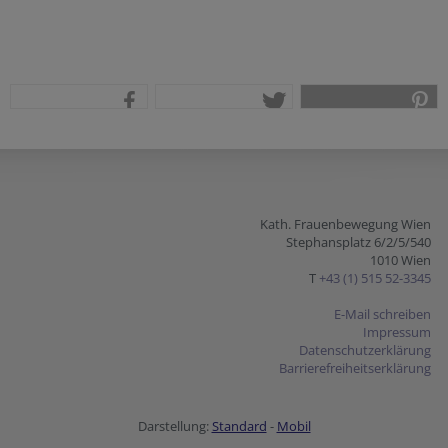
teilen
tweet
pin it
Kath. Frauenbewegung Wien
Stephansplatz 6/2/5/540
1010 Wien
T
+43 (1) 515 52-3345
E-Mail schreiben
Impressum
Datenschutzerklärung
Barrierefreiheitserklärung
Darstellung:
Standard
-
Mobil