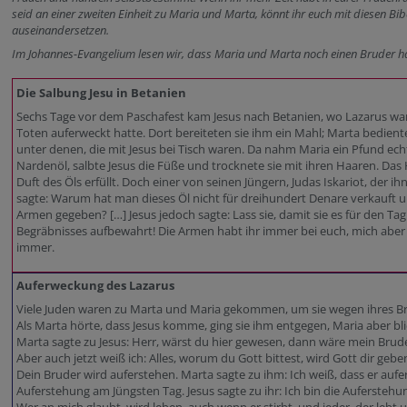
seid an einer zweiten Einheit zu Maria und Marta, könnt ihr euch mit diesen Bibe
auseinandersetzen.
Im Johannes-Evangelium lesen wir, dass Maria und Marta noch einen Bruder ha
Die Salbung Jesu in Betanien
Sechs Tage vor dem Paschafest kam Jesus nach Betanien, wo Lazarus war
Toten auferweckt hatte. Dort bereiteten sie ihm ein Mahl; Marta bedien
unter denen, die mit Jesus bei Tisch waren. Da nahm Maria ein Pfund ech
Nardenöl, salbte Jesus die Füße und trocknete sie mit ihren Haaren. D
Duft des Öls erfüllt. Doch einer von seinen Jüngern, Judas Iskariot, der ihn
sagte: Warum hat man dieses Öl nicht für dreihundert Denare verkauft 
Armen gegeben? […] Jesus jedoch sagte: Lass sie, damit sie es für den Ta
Begräbnisses aufbewahrt! Die Armen habt ihr immer bei euch, mich aber 
immer.
Auferweckung des Lazarus
Viele Juden waren zu Marta und Maria gekommen, um sie wegen ihres Br
Als Marta hörte, dass Jesus komme, ging sie ihm entgegen, Maria aber bli
Marta sagte zu Jesus: Herr, wärst du hier gewesen, dann wäre mein Brude
Aber auch jetzt weiß ich: Alles, worum du Gott bittest, wird Gott dir geben
Dein Bruder wird auferstehen. Marta sagte zu ihm: Ich weiß, dass er aufe
Auferstehung am Jüngsten Tag. Jesus sagte zu ihr: Ich bin die Aufersteh