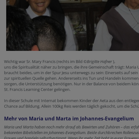
Wichtig war Sr. Mary Francis (rechts im Bild
©Brigitte Hafner
),
uns die Spiritualität näher zu bringen, die ihre Gemeinschaft trägt: Maria
braucht beides, um in der Spur Jesu unterwegs zu sein: Einerseits auf sei
zur spirituellen Quelle gehen. Andererseits ins Tun und Handeln kommen
sorgen, die Unterstützung benötigen. Nur in der Balance von beidem kön
St. Francis Learning Center gelingen.
In dieser Schule mit Internat bekommen Kinder der Aeta aus den entlege
Chance auf Bildung. Allein 100kg Reis werden täglich gekocht, um die Schü
Mehr von Maria und Marta im Johannes-Evangelium
Maria und Marta haben noch mehr drauf als Bewirten und Zuhören – das erfah
bekannten Bibelstellen im Johannes-Evangelium. Beide durchbrechen Rollenzu
Frauen und handeln selbstbestimmt. Wenn ihr mehr Zeit habt in eurer Frauenru