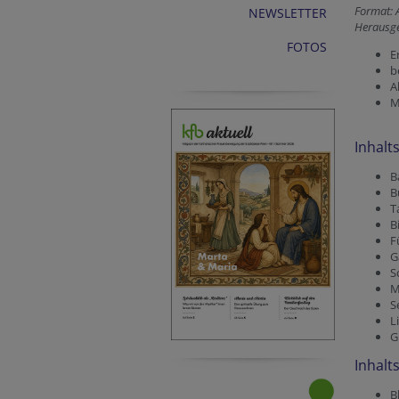
Format: A
NEWSLETTER
Herausge
FOTOS
E
b
A
M
Inhalt
B
B
T
B
F
G
S
M
S
L
G
Inhalt
B