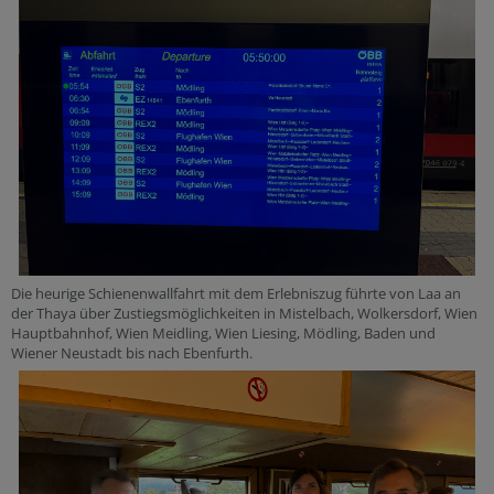
Die heurige Schienenwallfahrt mit dem Erlebniszug führte von Laa an
der Thaya über Zustiegsmöglichkeiten in Mistelbach, Wolkersdorf, Wien
Hauptbahnhof, Wien Meidling, Wien Liesing, Mödling, Baden und
Wiener Neustadt bis nach Ebenfurth.