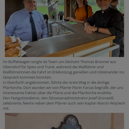
Im Buffetwagen sorgte da Team um Dechant Thomas Brunner aus
Obersdorf für Speis und Trank, während die Wallfahrer und
Wallfahrerinnen die Fahrt im Erlebniszug genießen und miteinander ins
Gespräch kommen konnten.
In Ebenfurth angekommen, führte der erste Weg in die dortige
Pfarrkirche, Dort wurden wir von Pfarrer Florin Farcas begrüßt, der uns
interessante Fakten über die Pfarre und die Pfarrkirche erzählte.
Den Festgottesdienst, den Diözesanadministrator Josef Grünwidl,
zelebrierte, feierte neben dem Pfarrer auch sein Kaplan Marcin Wojciech
mit.