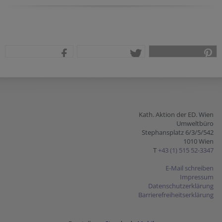
teilen
tweet
pin it
Kath. Aktion der ED. Wien
Umweltbüro
Stephansplatz 6/3/5/542
1010 Wien
T
+43 (1) 515 52-3347
E-Mail schreiben
Impressum
Datenschutzerklärung
Barrierefreiheitserklärung