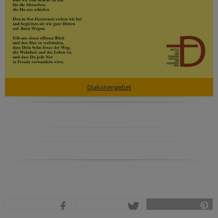
Diakonengebet