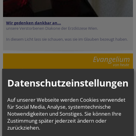
Wir gedenken dankbar an...
unsere Verstorbenen Diakone der Erzdiözese Wien.
In diesem Licht lass sie schauen, was sie im Glauben bezeugt haben.
Evangelium
von heute
Mt 17, 14b–20
Wenn ihr Glauben habt, wird euch nichts unmöglich sein
Datenschutzeinstellungen
Auf unserer Webseite werden Cookies verwendet
für Social Media, Analyse, systemtechnische
Notwendigkeiten und Sonstiges. Sie können Ihre
Zustimmung später jederzeit ändern oder
zurückziehen.