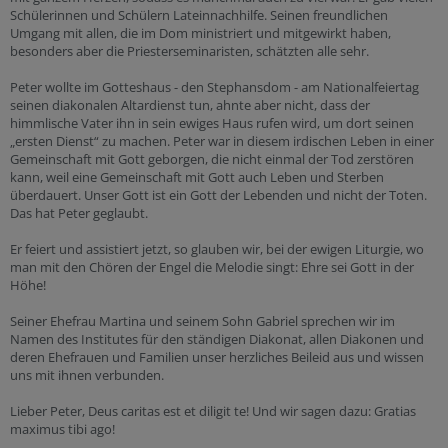
Schülerinnen und Schülern Lateinnachhilfe. Seinen freundlichen
Umgang mit allen, die im Dom ministriert und mitgewirkt haben,
besonders aber die Priesterseminaristen, schätzten alle sehr.
Peter wollte im Gotteshaus - den Stephansdom - am Nationalfeiertag
seinen diakonalen Altardienst tun, ahnte aber nicht, dass der
himmlische Vater ihn in sein ewiges Haus rufen wird, um dort seinen
„ersten Dienst“ zu machen. Peter war in diesem irdischen Leben in einer
Gemeinschaft mit Gott geborgen, die nicht einmal der Tod zerstören
kann, weil eine Gemeinschaft mit Gott auch Leben und Sterben
überdauert. Unser Gott ist ein Gott der Lebenden und nicht der Toten.
Das hat Peter geglaubt.
Er feiert und assistiert jetzt, so glauben wir, bei der ewigen Liturgie, wo
man mit den Chören der Engel die Melodie singt: Ehre sei Gott in der
Höhe!
Seiner Ehefrau Martina und seinem Sohn Gabriel sprechen wir im
Namen des Institutes für den ständigen Diakonat, allen Diakonen und
deren Ehefrauen und Familien unser herzliches Beileid aus und wissen
uns mit ihnen verbunden.
Lieber Peter, Deus caritas est et diligit te! Und wir sagen dazu: Gratias
maximus tibi ago!