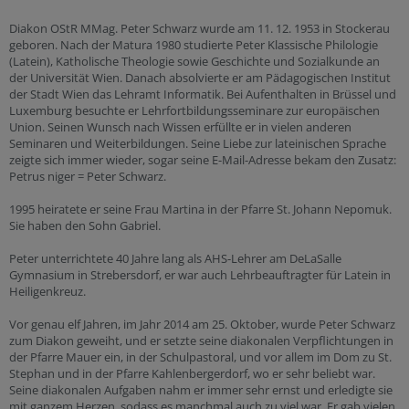
Diakon OStR MMag. Peter Schwarz wurde am 11. 12. 1953 in Stockerau
geboren. Nach der Matura 1980 studierte Peter Klassische Philologie
(Latein), Katholische Theologie sowie Geschichte und Sozialkunde an
der Universität Wien. Danach absolvierte er am Pädagogischen Institut
der Stadt Wien das Lehramt Informatik. Bei Aufenthalten in Brüssel und
Luxemburg besuchte er Lehrfortbildungsseminare zur europäischen
Union. Seinen Wunsch nach Wissen erfüllte er in vielen anderen
Seminaren und Weiterbildungen. Seine Liebe zur lateinischen Sprache
zeigte sich immer wieder, sogar seine E-Mail-Adresse bekam den Zusatz:
Petrus niger = Peter Schwarz.
1995 heiratete er seine Frau Martina in der Pfarre St. Johann Nepomuk.
Sie haben den Sohn Gabriel.
Peter unterrichtete 40 Jahre lang als AHS-Lehrer am DeLaSalle
Gymnasium in Strebersdorf, er war auch Lehrbeauftragter für Latein in
Heiligenkreuz.
Vor genau elf Jahren, im Jahr 2014 am 25. Oktober, wurde Peter Schwarz
zum Diakon geweiht, und er setzte seine diakonalen Verpflichtungen in
der Pfarre Mauer ein, in der Schulpastoral, und vor allem im Dom zu St.
Stephan und in der Pfarre Kahlenbergerdorf, wo er sehr beliebt war.
Seine diakonalen Aufgaben nahm er immer sehr ernst und erledigte sie
mit ganzem Herzen, sodass es manchmal auch zu viel war. Er gab vielen