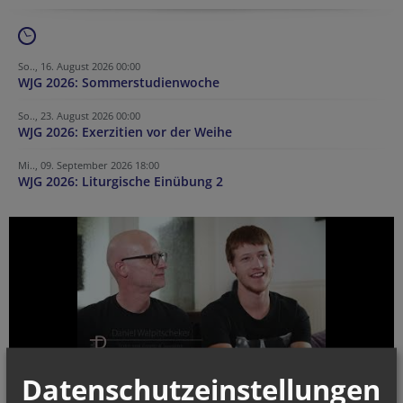
So.., 16. August 2026 00:00
WJG 2026: Sommerstudienwoche
So.., 23. August 2026 00:00
WJG 2026: Exerzitien vor der Weihe
Mi.., 09. September 2026 18:00
WJG 2026: Liturgische Einübung 2
50 Jahre Ständiger Diakonat in der Erzdiözese Wien
Datenschutzeinstellungen
Was ist ein Ständiger Diakon?