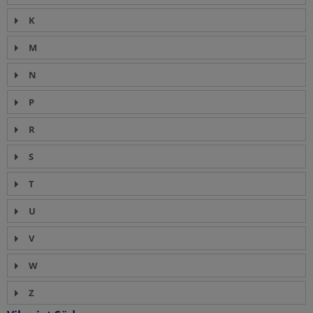
K
M
N
P
R
S
T
U
V
W
Z