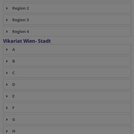
Region 2
Region 3
Region 4
Vikariat Wien- Stadt
A
B
C
D
E
F
G
H