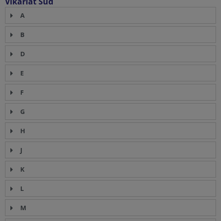
Vikariat Süd
A
B
D
E
F
G
H
J
K
L
M