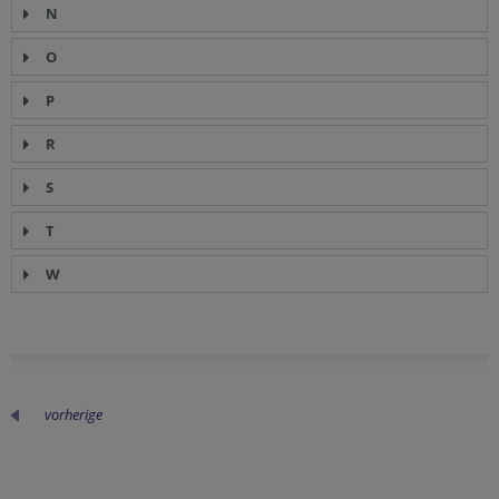
N
O
P
R
S
T
W
vorherige