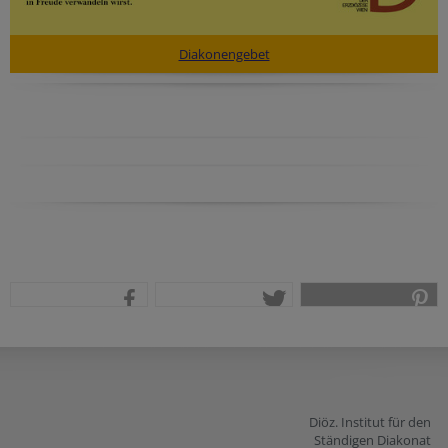
Diakonengebet
teilen
tweet
pin it
Diöz. Institut für den
Ständigen Diakonat