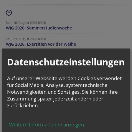
So.., 16. August 2026 00:00
WJG 2026: Sommerstudienwoche
So.., 23. August 2026 00:00
WJG 2026: Exerzitien vor der Weihe
Mi.., 09. September 2026 18:00
Datenschutzeinstellungen
WJG 2026: Liturgische Einübung 2
Auf unserer Webseite werden Cookies verwendet
für Social Media, Analyse, systemtechnische
Notwendigkeiten und Sonstiges. Sie können Ihre
Zustimmung später jederzeit ändern oder
zurückziehen.
Weitere Informationen anzeigen
...
50 Jahre Ständiger Diakonat in der Erzdiözese Wien