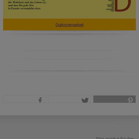
Diakonengebet
teilen
tweet
pin it
Diöz. Institut für den