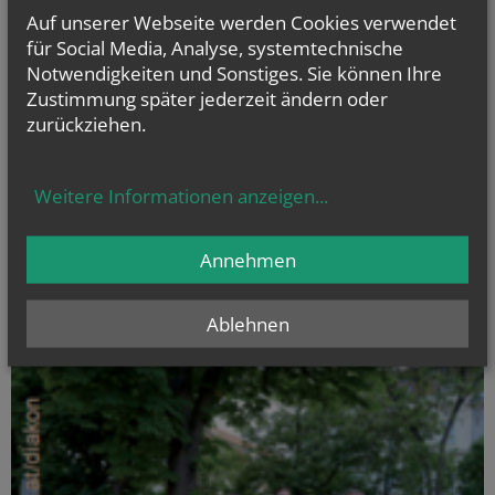
Auf unserer Webseite werden Cookies verwendet
Evangelium
für Social Media, Analyse, systemtechnische
von heute
Notwendigkeiten und Sonstiges. Sie können Ihre
Joh 12, 24-26
Wenn das Weizenkorn stirbt, bringt es reiche Frucht
Zustimmung später jederzeit ändern oder
zurückziehen.
Weitere Informationen anzeigen
...
Annehmen
Ablehnen