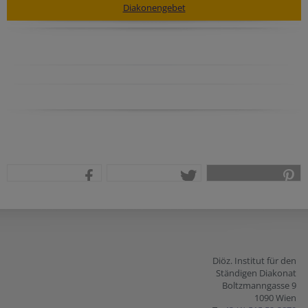
Diakonengebet
teilen
tweet
pin it
Diöz. Institut für den
Ständigen Diakonat
Boltzmanngasse 9
1090 Wien