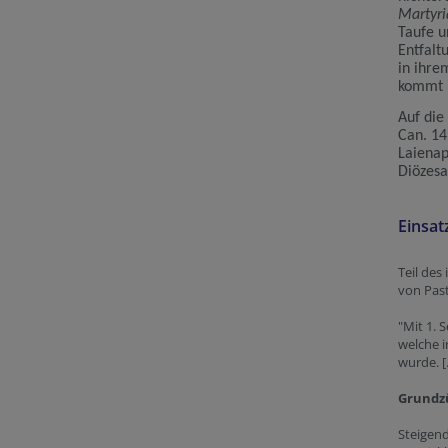
Martyri
Taufe u
Entfalt
in ihre
kommt b
Auf die
Can. 14
Laienap
Diözesa
Einsat
Teil des
von Past
"Mit 1. 
welche 
wurde. [.
Grundz
Steigen