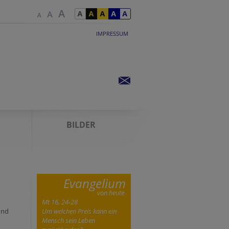
IMPRESSUM
BILDER
Evangelium
von heute
Mt 16, 24-28
und
Um welchen Preis kann ein
Mensch sein Leben