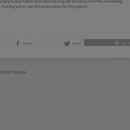
lungsprozess haben eine Neuordnung der Einsätze von PAss notwendig
 Künftig soll es vier Einsatzbereiche für PAss geben:
teilen
tweet
pin it
SISTENT*INNEN