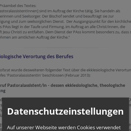
Präambel des Textes:
astoralassistentInnen] sind im Auftrag der Kirche tätig. Sie handeln als
erinnen und Seelsorger. Der Bischof sendet und beauftragt sie zur
igung und zum seelsorglichen Dienst. Der Ausgangspunkt für den kirchlich
s PAss liegt in der Taufe und Firmung, im Auftrag an alle Christ/innen, die
t Jesu Christi zu entfalten. Dem Dienst der PAss kommt besonders zu, dass s
ehmen am amtlichen Auftrag der Kirche."
iologische Verortung des Berufes
ofsrat wurde desweiteren folgender Text über die ekklesiologische Verortu
fes 'PastoralassistentIn' beschlossen (Februar 2013):
ruf Pastoralassistent/in - dessen ekklesiologische, theologische
ung
nd im Auftrag der Kirche tätig, sie üben einen kirchlichen Beruf aus. 
 sendet und beauftragt zur Verkündigung und zum seelsorglichen Dien
Datenschutzeinstellungen
ndeln als Seelsorgerinnen und Seelsorger in der territorialen und
ialen Pastoral.
spunkt für eine ekklesiologische Bestimmung der ordinierten wie de
Auf unserer Webseite werden Cookies verwendet
dinierten Ämter ist die Sendung der Kirche, die sich in die Grunddien