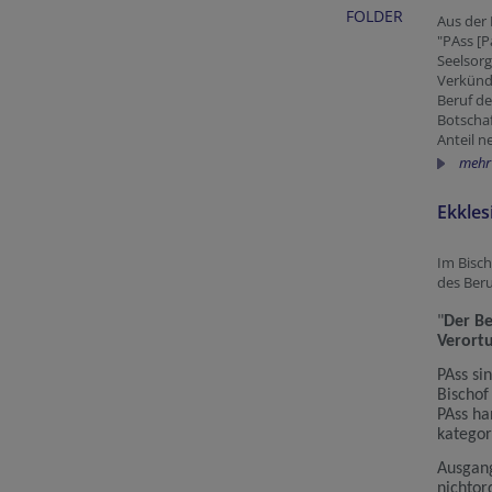
FOLDER
Aus der 
"PAss [P
Seelsorg
Verkünd
Beruf de
Botschaf
Anteil n
mehr
Ekkles
Im Bisch
des Beru
"
Der Be
Verort
PAss si
Bischof
PAss ha
kategor
Ausgang
nichtor