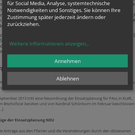
für Social Media, Analyse, systemtechnische
a, Leiturgia, Diakonia und Koinonia
auffächert und konkretisiert. In de
Notwendigkeiten und Sonstiges. Sie können Ihre
nd Firmung gründet das gemeinsame Priestertum. Die Aneignung,
ung und Umsetzung der Botschaft ist Christ/innen als Glieder der Kirc
Zustimmung später jederzeit ändern oder
m Grundauftrag in Taufe und Firmung aufgegeben. Dem Dienst der P
zurückziehen.
esonders zu: PAss nehmen Anteil am amtlichen Auftrag der Kirche.
 zentralen lehramtlichen Dokumente sei hier nur verwiesen: CIC 198
5, §1; Vaticanum II: Lumen gentium Nr. 33, Dekret über das
Weitere Informationen anzeigen
...
ostolat Nr. 24, Synode der deutschen Bistümer 1975; Wiener
nsynode (1972)"
Annehmen
zplanung
Ablehnen
 im
Diözesanblatt
veröffentlichten Textes ist ein Absatz über die Einsatzplan
oralassistentInnen:
September 2013 tritt eine Neuordnung der Einsatzplanung für PAss in Kraft,
im Bischofsrat beraten und von Kardinal Schönborn im Februar beschlossen
..]
üge der Einsatzplanung NEU
de Anträge aus den Pfarren und die Veränderungen durch den diözesanen