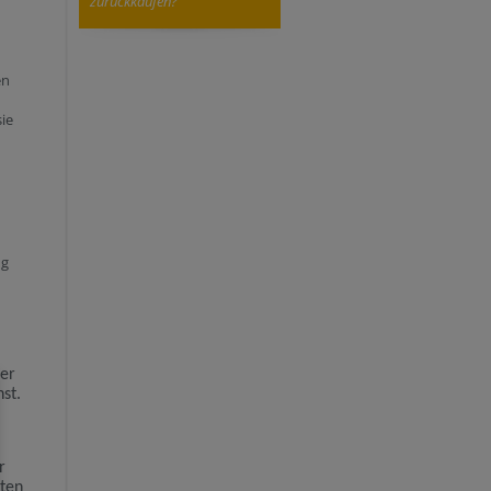
zurückkaufen?
en
ie
ng
Der
st.
r
sten