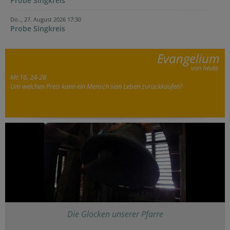
Probe Singkreis
Do.., 27. August 2026 17:30
Probe Singkreis
Evangelium
von heute
Mt 16, 24-28
Um welchen Preis kann ein Mensch sein Leben zurückkaufen?
Die Glocken unserer Pfarre