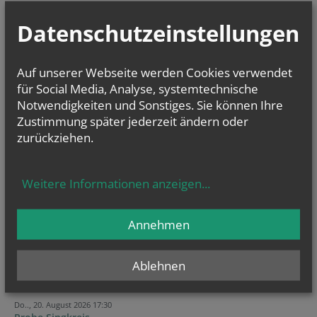
Montag: 8.00 Uhr bis 19.00 Uhr
Datenschutzeinstellungen
Dienstag bis Samstag: 8.00 Uhr bis 17.30 Uhr
Sonntag: 8.45 Uhr bis 19.30 Uhr
Auf unserer Webseite werden Cookies verwendet
Änderungen vorbehalten!
für Social Media, Analyse, systemtechnische
Notwendigkeiten und Sonstiges. Sie können Ihre
Zustimmung später jederzeit ändern oder
zurückziehen.
GOTTESDIENSTE
Weitere Informationen anzeigen
...
Annehmen
TERMINE
Ablehnen
Do.., 13. August 2026 17:30
Probe Singkreis
Do.., 20. August 2026 17:30