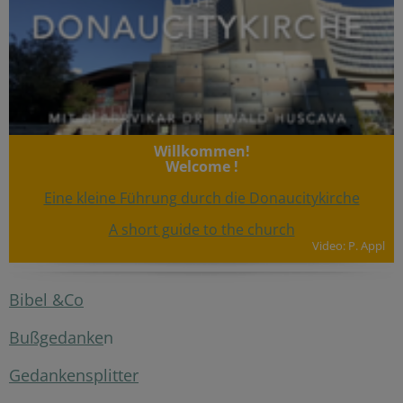
Willkommen!
Welcome !
Eine kleine Führung durch die Donaucitykirche
A short guide to the church
Video: P. Appl
Bibel &Co
Bußgedanke
n
Gedankensplitter