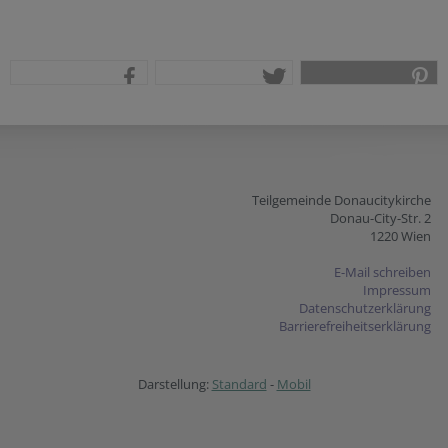
teilen
tweet
pin it
Teilgemeinde Donaucitykirche
Donau-City-Str. 2
1220 Wien
E-Mail schreiben
Impressum
Datenschutzerklärung
Barrierefreiheitserklärung
Darstellung:
Standard
-
Mobil