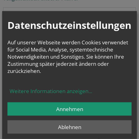
Maria Magdalena an der alten Donau
Datenschutzeinstellungen
Gemeinde Kaisermühlen
Gemeinde Bruckhaufen
Auf unserer Webseite werden Cookies verwendet
für Social Media, Analyse, systemtechnische
Das Sankt
Notwendigkeiten und Sonstiges. Sie können Ihre
Zustimmung später jederzeit ändern oder
zurückziehen.
Anmeldung zum bei Bedarf erscheinenden Newsletter der Donaucity-
Gemeinde
Weitere Informationen anzeigen
...
NEWSLETTER
Geben Sie bitte Ihre E-Mail Adresse ein
Annehmen
Ich stimme der
Datenverarbeitung
zu.
*
Ablehnen
Ich habe die
Informationen zum Datenschutz
gelesen.
*