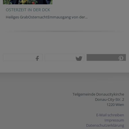
OSTERZEIT IN DER DCK
ES IST 
Heiliges GrabOsternachtEmmausgang von der...
Auch unse
teilen
tweet
pin it
Teilgemeinde Donaucitykirche
Donau-City-Str. 2
1220 Wien
E-Mail schreiben
Impressum
Datenschutzerklärung