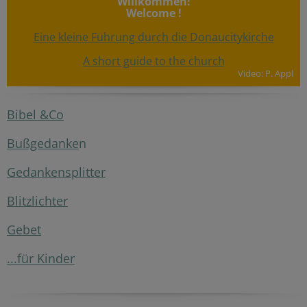
Willkommen!
Welcome !
Eine kleine Führung durch die Donaucitykirche
A short guide to the church
Video: P. Appl
Bibel &Co
Bußgedanke
n
Gedankensplitter
Blitzlichter
Gebet
...für Kinder