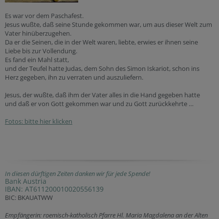
Es war vor dem Paschafest.
Jesus wußte, daß seine Stunde gekommen war, um aus dieser Welt zum
Vater hinüberzugehen.
Da er die Seinen, die in der Welt waren, liebte, erwies er ihnen seine
Liebe bis zur Vollendung.
Es fand ein Mahl statt,
und der Teufel hatte Judas, dem Sohn des Simon Iskariot, schon ins
Herz gegeben, ihn zu verraten und auszuliefern.
Jesus, der wußte, daß ihm der Vater alles in die Hand gegeben hatte
und daß er von Gott gekommen war und zu Gott zurückkehrte …
Fotos: bitte hier klicken
In diesen dürftigen Zeiten danken wir für jede Spende!
Bank Austria
IBAN: AT611200010020556139
BIC: BKAUATWW
Empfängerin: roemisch-katholisch Pfarre Hl. Maria Magdalena an der Alten