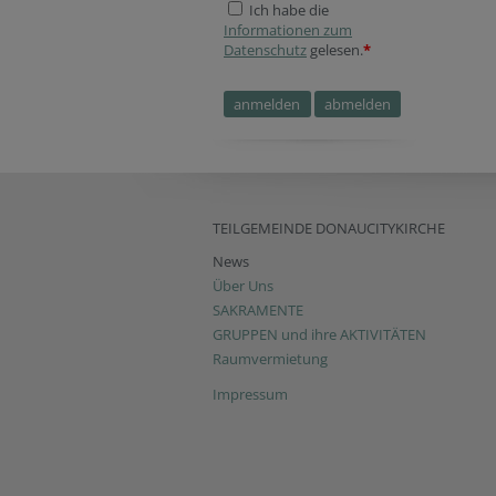
Ich habe die
Informationen zum
Datenschutz
gelesen.
*
Homepage
Company website
Verification code
Reference
Website
Reference
Security token
TEILGEMEINDE DONAUCITYKIRCHE
News
Über Uns
SAKRAMENTE
GRUPPEN und ihre AKTIVITÄTEN
Raumvermietung
Impressum