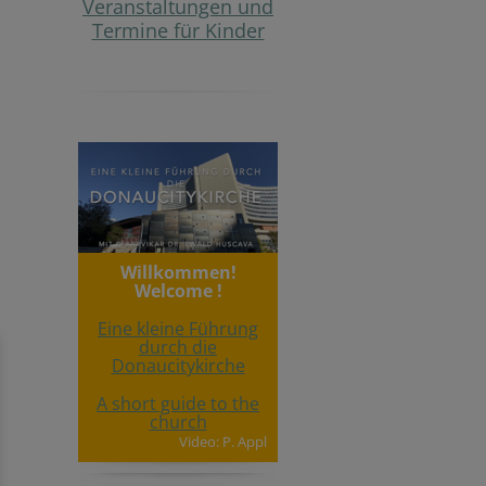
Veranstaltungen und
Termine für Kinder
Willkommen!
Welcome !
Eine kleine Führung
durch die
Donaucitykirche
A short guide to the
church
Video: P. Appl