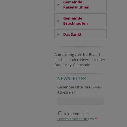
Gemeinde
Kaisermühlen
Gemeinde
Bruckhaufen
Das Sankt
Anmeldung zum bei Bedarf
erscheinenden Newsletter der
Donaucity-Gemeinde
NEWSLETTER
Secondary phone
Tracking ID
Website
Session ID
URL
Fax
Geben Sie bitte Ihre E-Mail
Adresse ein
Ich stimme der
Datenverarbeitung
zu.
*