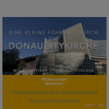
Willkommen!
Welcome !
Eine kleine Führung durch die Donaucitykirche
A short guide to the church
Video: P. Appl