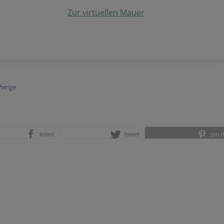
Zur virtuellen Mauer
herige
teilen
tweet
pin it