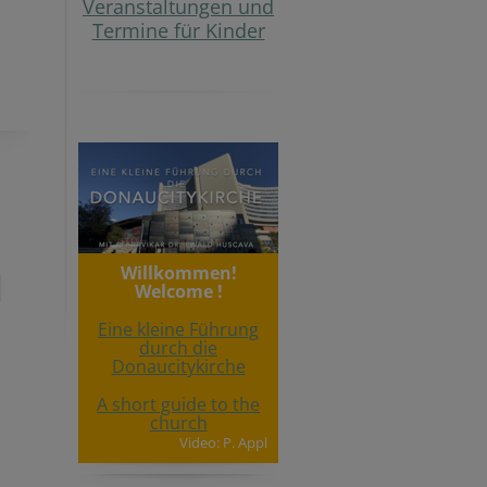
Veranstaltungen und
Termine für Kinder
Willkommen!
Welcome !
Eine kleine Führung
durch die
Donaucitykirche
A short guide to the
church
Video: P. Appl