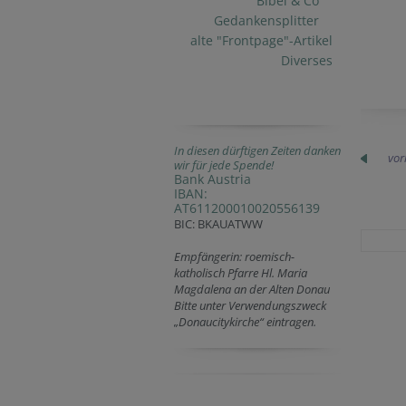
Bibel & Co
Gedankensplitter
alte "Frontpage"-Artikel
Diverses
In diesen dürftigen Zeiten danken
vor
wir für jede Spende!
Bank Austria
IBAN:
AT611200010020556139
BIC: BKAUATWW
Empfängerin: roemisch-
katholisch Pfarre Hl. Maria
Magdalena an der Alten Donau
Bitte unter Verwendungszweck
„Donaucitykirche“ eintragen.