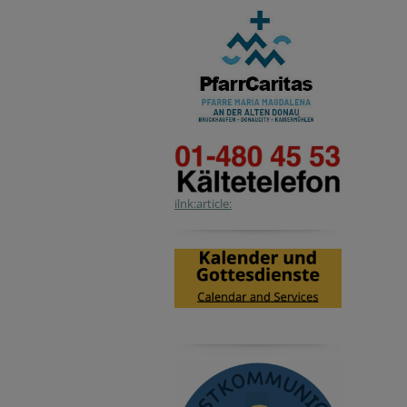
ilnk:article: