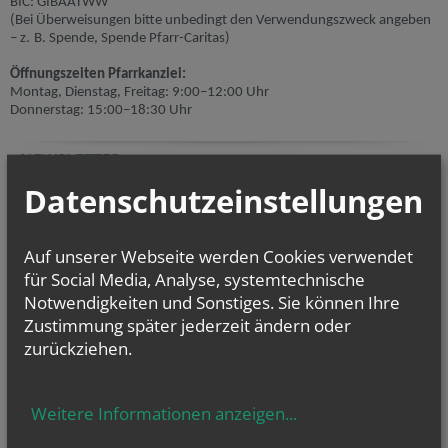
BIC: GIBAATWW
(Bei Überweisungen bitte unbedingt den Verwendungszweck angeben
– z. B. Spende, Spende Pfarr-Caritas)
Öffnungszeiten Pfarrkanzlei:
Montag, Dienstag, Freitag: 9:00–12:00 Uhr
Donnerstag: 15:00–18:30 Uhr
NEWSLETTER
Datenschutzeinstellungen
Geben Sie bitte Ihre E-Mail Adresse ein
Auf unserer Webseite werden Cookies verwendet
Ich stimme der
Datenverarbeitung
zu.
*
für Social Media, Analyse, systemtechnische
Notwendigkeiten und Sonstiges. Sie können Ihre
Ich habe die
Informationen zum Datenschutz
gelesen.
*
Zustimmung später jederzeit ändern oder
zurückziehen.
Weitere Informationen anzeigen
...
LINKS