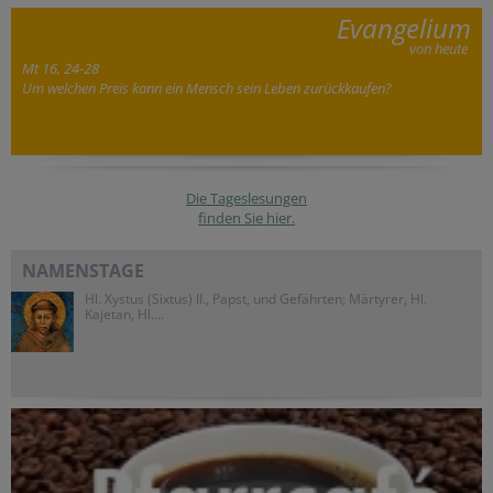
Evangelium
von heute
Mt 16, 24-28
Um welchen Preis kann ein Mensch sein Leben zurückkaufen?
Die Tageslesungen
finden Sie hier.
NAMENSTAGE
Hl. Xystus (Sixtus) II., Papst, und Gefährten; Märtyrer, Hl.
Kajetan, Hl....