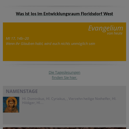
Was ist los im Entwicklungsraum Floridsdorf West
Evangelium
von heute
Mt 17, 14b–20
Wenn ihr Glauben habt, wird euch nichts unmöglich sein
Die Tageslesungen
finden Sie hier.
NAMENSTAGE
Hl. Dominikus, Hl. Cyriakus, , Vierzehn heilige Nothelfer, Hl.
Hildiger, Hl....