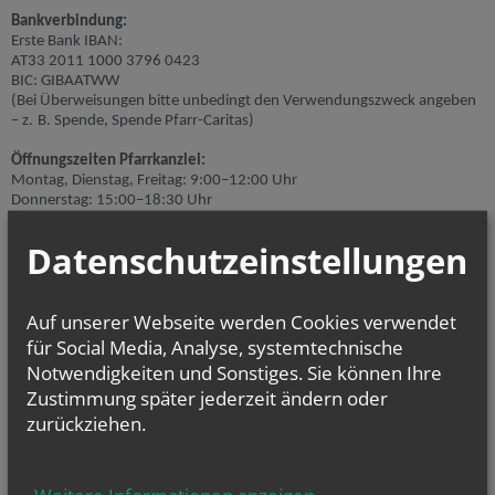
Bankverbindung:
Erste Bank IBAN:
AT33 2011 1000 3796 0423
BIC: GIBAATWW
(Bei Überweisungen bitte unbedingt den Verwendungszweck angeben
– z. B. Spende, Spende Pfarr-Caritas)
Öffnungszeiten Pfarrkanzlei:
Montag, Dienstag, Freitag: 9:00–12:00 Uhr
Donnerstag: 15:00–18:30 Uhr
Datenschutzeinstellungen
NEWSLETTER
URL
Secondary phone
Verification code
Fax
Geben Sie bitte Ihre E-Mail Adresse ein
Auf unserer Webseite werden Cookies verwendet
für Social Media, Analyse, systemtechnische
Notwendigkeiten und Sonstiges. Sie können Ihre
Ich stimme der
Datenverarbeitung
zu.
*
Zustimmung später jederzeit ändern oder
Ich habe die
Informationen zum Datenschutz
gelesen.
*
zurückziehen.