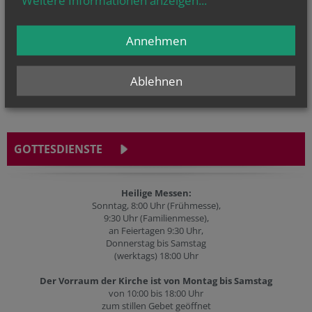
Weitere Informationen anzeigen
...
Security token
Website
Fax
Website
Secondary phone
URL
LINKS
Annehmen
Ablehnen
GOTTESDIENSTE
Heilige Messen:
Sonntag, 8:00 Uhr (Frühmesse),
9:30 Uhr (Familienmesse),
an Feiertagen 9:30 Uhr,
Donnerstag bis Samstag
(werktags) 18:00 Uhr
Der Vorraum der Kirche ist von Montag bis Samstag
von 10:00 bis 18:00 Uhr
zum stillen Gebet geöffnet