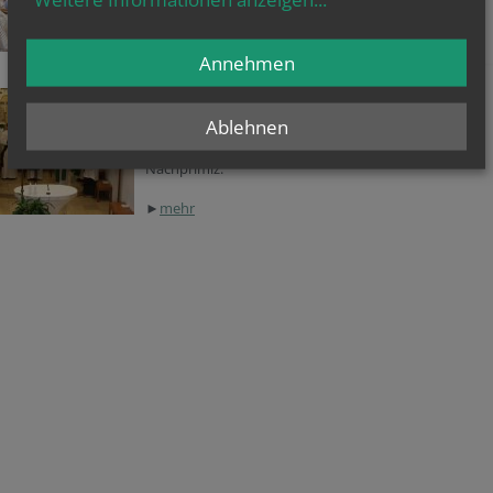
Bilder von der Priesterweihe.
Annehmen
Nachprimiz Joachim Losehand
Ablehnen
Nach der Priesterweihe am 20. Juni feierte Joachim
Losehand mit der Jedleseer Pfarrgemeinde am 5. Juli
Nachprimiz.
►
mehr