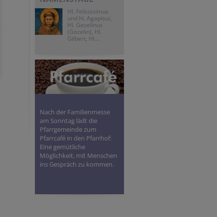
Hl. Felicissimus
und hl. Agapitus,
Hl. Gezelinus
(Gozelin), Hl.
Gilbert, Hl....
Nach der Familienmesse
am Sonntag lädt die
Pfarrgemeinde zum
Pfarrcafé in den Pfarrhof:
Eine gemütliche
Möglichkeit, mit Menschen
ins Gespräch zu kommen.