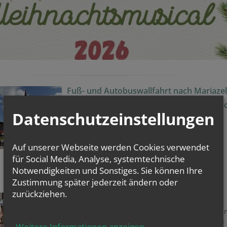
Fuß- und Autobuswallfahrt nach Mariazel
40. Fußwallfahrt der Pfarre Jedlesee na
Datenschutzeinstellungen
Mariazell
2.–5. September 2026
Hören auf Gottes Wort
Glaube – Hoffnung – Liebe – Friede
Auf unserer Webseite werden Cookies verwendet
für Social Media, Analyse, systemtechnische
►
mehr
Notwendigkeiten und Sonstiges. Sie können Ihre
Zustimmung später jederzeit ändern oder
zurückziehen.
Priesterweihe 2026
Am Samstag, dem 20. Juni 2026 empfing unser Diako
Joachim Losehand das Sakrament der Priesterweihe.
Weitere Informationen anzeigen
...