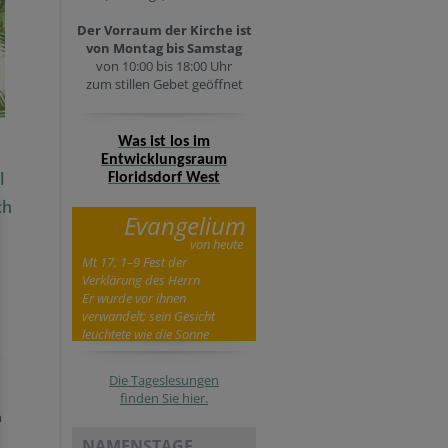
Der Vorraum der Kirche ist
von Montag bis Samstag
von 10:00 bis 18:00 Uhr
zum stillen Gebet geöffnet
Was ist los im
Entwicklungsraum
l
Floridsdorf West
ch
Evangelium
von heute
Mt 17, 1–9 Fest der
Verklärung des Herrn
Er wurde vor ihnen
verwandelt; sein Gesicht
leuchtete wie die Sonne
Die Tageslesungen
finden Sie hier.
n
NAMENSTAGE