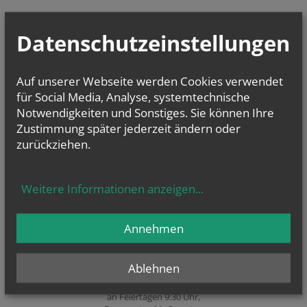
Ich habe die
Informationen zum Datenschutz
gelesen.
*
Datenschutzeinstellungen
Auf unserer Webseite werden Cookies verwendet
für Social Media, Analyse, systemtechnische
LINKS
Notwendigkeiten und Sonstiges. Sie können Ihre
Zustimmung später jederzeit ändern oder
zurückziehen.
Weitere Informationen anzeigen
...
GOTTESDIENSTE
Annehmen
Heilige Messen:
Ablehnen
Sonntag, 8:00 Uhr (Frühmesse),
9:30 Uhr (Familienmesse),
an Feiertagen 9:30 Uhr,