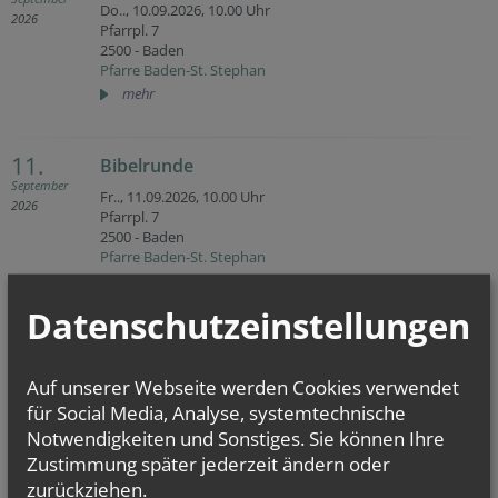
Do.., 10.09.2026,
10.00 Uhr
2026
Pfarrpl. 7
2500 - Baden
Pfarre Baden-St. Stephan
mehr
11.
Bibelrunde
September
Fr.., 11.09.2026,
10.00 Uhr
2026
Pfarrpl. 7
2500 - Baden
Pfarre Baden-St. Stephan
mehr
Datenschutzeinstellungen
13.
Ministrantenstunde (Pfarrheim St. Stephan)
September
So.., 13.09.2026,
17.15 Uhr
Auf unserer Webseite werden Cookies verwendet
2026
Pfarrpl. 7
für Social Media, Analyse, systemtechnische
2500 - Baden
Notwendigkeiten und Sonstiges. Sie können Ihre
Pfarre Baden-St. Stephan
Zustimmung später jederzeit ändern oder
mehr
zurückziehen.