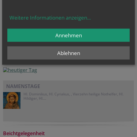
Weitere Informationen anzeigen
...
1
2
3
...
13
14
15
Annehmen
vorherige
weitere
Ablehnen
NAMENSTAGE
Hl. Dominikus, Hl. Cyriakus, , Vierzehn heilige Nothelfer, Hl.
Hildiger, Hl....
Beichtgelegenheit