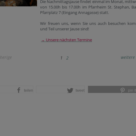
Die Nachmittagsjause findet einmal im Monat, mitt
von 15.00h bis 17.00h im Pfarrheim St. Stephan, B
Pfarrplatz 7 (Eingang Annagasse) statt.
Wir freuen uns, wenn Sie uns auch besuchen ko
und Teil unserer Jause sind!
→ Unsere nächsten Termine
herige
weitere
1
2
teilen
tweet
pin it