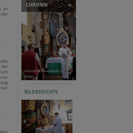
CHRONIK
0 im
n der
olles
. Wir
Annamesse, Annakapelle in
nach
Baden
onat
rstag
osef,
BILDBERICHTE
iter