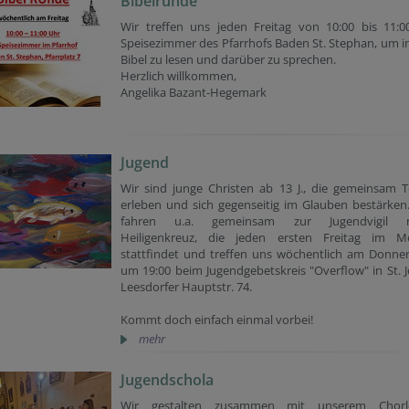
Bibelrunde
Wir treffen uns jeden Freitag von 10:00 bis 11:0
Speisezimmer des Pfarrhofs Baden St. Stephan, um i
Bibel zu lesen und darüber zu sprechen.
Herzlich willkommen,
Angelika Bazant-Hegemark
Jugend
Wir sind junge Christen ab 13 J., die gemeinsam T
erleben und sich gegenseitig im Glauben bestärken
fahren u.a. gemeinsam zur Jugendvigil 
Heiligenkreuz, die jeden ersten Freitag im M
stattfindet und treffen uns wöchentlich am Donne
um 19:00 beim Jugendgebetskreis "Overflow" in St. J
Leesdorfer Hauptstr. 74.
Kommt doch einfach einmal vorbei!
mehr
Jugendschola
Wir gestalten zusammen mit unserem Chorle