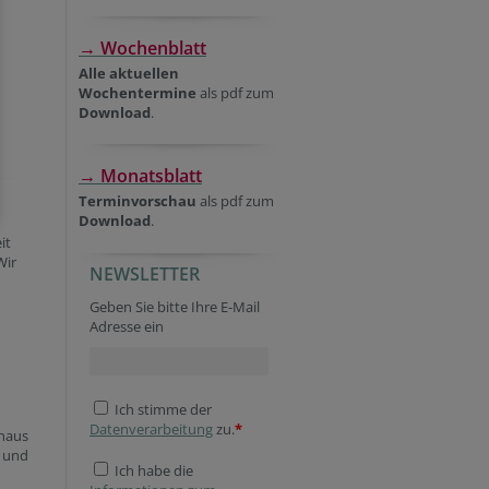
→ Wochenblatt
Alle aktuellen
Wochentermine
als pdf zum
Download
.
→ Monatsblatt
Terminvorschau
als pdf zum
Download
.
it
Wir
NEWSLETTER
Geben Sie bitte Ihre E-Mail
Adresse ein
Ich stimme der
Datenverarbeitung
zu.
*
ehaus
 und
Ich habe die