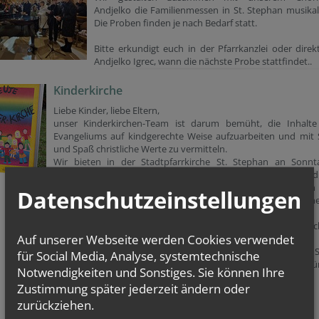
Andjelko die Familienmessen in St. Stephan musikal
Die Proben finden je nach Bedarf statt.
Bitte erkundigt euch in der Pfarrkanzlei oder direk
Andjelko Igrec, wann die nächste Probe stattfindet..
Kinderkirche
Liebe Kinder, liebe Eltern,
unser Kinderkirchen-Team ist darum bemüht, die Inhalte
Evangeliums auf kindgerechte Weise aufzuarbeiten und mit 
und Spaß christliche Werte zu vermitteln.
Wir bieten in der Stadtpfarrkirche St. Stephan an Sonnt
während der 09:15-Messe (außer in den Schulferien und
Familiengottesdiensten) einen Kinder-Wortgottesdienst in
Datenschutzeinstellungen
Sakristei an. Treffpunkt ist kurz vor Messbeginn in der Kirch
den Kinderbänken vor dem Altar.
Wenn Ihr das Schild am Pfarrplatz vor der Kirche seht, dann s
Auf unserer Webseite werden Cookies verwendet
einfach einmal vorbei!
Außerdem gibt es in St. Stephan im Herz Jesus Schiff (linke S
für Social Media, Analyse, systemtechnische
vorne) einen Kinderteppich mit Büchern und Malvorlagen fü
Notwendigkeiten und Sonstiges. Sie können Ihre
Jüngsten.
Zustimmung später jederzeit ändern oder
Unsere nächsten Termine:
zurückziehen.
→ Kinderkirche-Termine