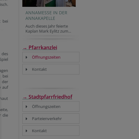
isch.
ANNAMESSE IN DER
ANNAKAPELLE
t bei
Auch dieses Jahr feierte
Kaplan Mark Eylitz zum...
→ Pfarrkanzlei
 des
Öffnungszeiten
Spiel
Kontakt
agen
 bei
 der
e auf
→ Stadtpfarrfriedhof
chaut
Öffnungszeiten
eite,
r die
Parteienverkehr
Kontakt