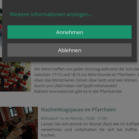
Kirchenchor
Weitere Informationen anzeigen
...
Informieren Sie sich über unseren Kirchenchor auf
der
eigenen Homepage
.
Annehmen
Ablehnen
Ministranten
Wir Minis treffen uns jeden Sonntag während der Schulze
zwischen 17:15 und 18:15 zur Mini-Stunde im Pfarrheim. 
üben das Ministrieren, hören über Gott und sein Wirken
durch uns UND haben viel Spaß miteinander!
Nähere Inormationen gibt es in der Pfarrkanzlei.
Nachmittagsjause im Pfarrheim
Mittwoch 1x im Monat, 15:00 - 17:00
Lassen Sie sich einmal im Monat (fast) wie im Kaffe
verwöhnen und unterhalten Sie sich bei Kaffee
Kuchen.