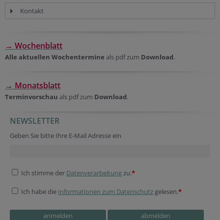
Kontakt
→ Wochenblatt
Alle aktuellen Wochentermine
als pdf zum
Download
.
→ Monatsblatt
Terminvorschau
als pdf zum
Download
.
NEWSLETTER
Session ID
Homepage
Fax
Security token
Verification code
Website
Geben Sie bitte Ihre E-Mail Adresse ein
Ich stimme der
Datenverarbeitung
zu.
*
Ich habe die
Informationen zum Datenschutz
gelesen.
*