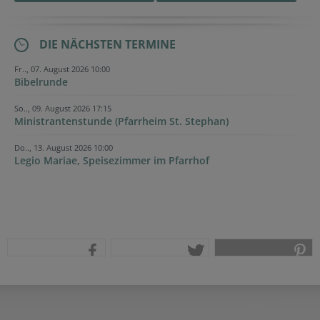
Security token
Tracking ID
Secondary phone
Fax
Security token
DIE NÄCHSTEN TERMINE
Fr.., 07. August 2026 10:00
Bibelrunde
So.., 09. August 2026 17:15
Ministrantenstunde (Pfarrheim St. Stephan)
Do.., 13. August 2026 10:00
Legio Mariae, Speisezimmer im Pfarrhof
teilen
tweet
pin it