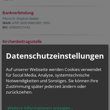
Bankverbindung
Pfarre St. Stephan Baden
IBAN:
AT97 2020 5000 0001 3953
BIC:
SPBDAT21XXX
Kirchenbeitragsstelle
Sprechstunden in Baden
am Pfarrplatz 7 am ersten Mittwoch im Monat von 08:00 bis 13:00, an
Datenschutzeinstellungen
den folgenden Tagen:
07. 10. 2026
04. 11. 2026
Auf unserer Webseite werden Cookies verwendet
02. 12. 2026
Link zu KB-Stelle Wiener Neustadt
für Social Media, Analyse, systemtechnische
Notwendigkeiten und Sonstiges. Sie können Ihre
Zustimmung später jederzeit ändern oder
zurückziehen.
Weitere Informationen anzeigen
...