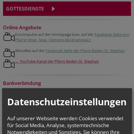
GOTTESDIENSTE
Online Angebote
Kurzimpulse auf der Homepage bzw. auf der
Facebook Seite von
Pfarrer Msgr. Mag. Clemens Abrahamowicz
Aktuelles auf der
Facebook Seite der Pfarre Baden-St. Stephan
→ YouTube-Kanal der Pfarre Baden-St. Stephan
Bankverbindung
Pfarre St. Stephan Baden
IBAN:
AT97 2020 5000 0001 3953
Datenschutzeinstellungen
BIC:
SPBDAT21XXX
Auf unserer Webseite werden Cookies verwendet
Kirchenbeitragsstelle
für Social Media, Analyse, systemtechnische
Sprechstunden in Baden
am Pfarrplatz 7 am ersten Mittwoch im Monat von 08:00 bis 13:00, an
Notwendigkeiten und Sonstiges. Sie können Ihre