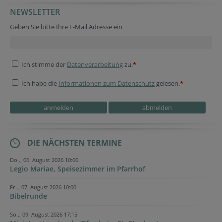
NEWSLETTER
Security token
Security token
Security token
Geben Sie bitte Ihre E-Mail Adresse ein
Ich stimme der
Datenverarbeitung
zu.
*
Ich habe die
Informationen zum Datenschutz
gelesen.
*
Reference
Company website
DIE NÄCHSTEN TERMINE
Do.., 06. August 2026 10:00
Legio Mariae, Speisezimmer im Pfarrhof
Fr.., 07. August 2026 10:00
Bibelrunde
So.., 09. August 2026 17:15