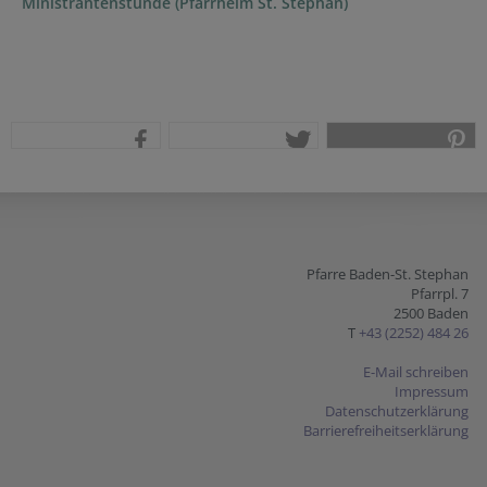
Ministrantenstunde (Pfarrheim St. Stephan)
teilen
tweet
pin it
Pfarre Baden-St. Stephan
Pfarrpl. 7
2500 Baden
T
+43 (2252) 484 26
E-Mail schreiben
Impressum
Datenschutzerklärung
Barrierefreiheitserklärung