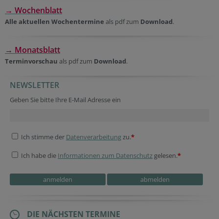
→ Wochenblatt
Alle aktuellen Wochentermine
als pdf zum
Download
.
→ Monatsblatt
Terminvorschau
als pdf zum
Download
.
NEWSLETTER
Company website
Session ID
Session ID
Geben Sie bitte Ihre E-Mail Adresse ein
Ich stimme der
Datenverarbeitung
zu.
*
Ich habe die
Informationen zum Datenschutz
gelesen.
*
Fax
URL
Secondary phone
Fax
Company website
Verification code
DIE NÄCHSTEN TERMINE