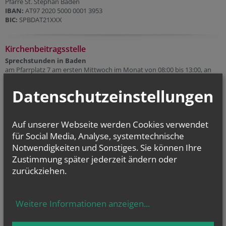
Pfarre St. Stephan Baden
IBAN:
AT97 2020 5000 0001 3953
BIC:
SPBDAT21XXX
Kirchenbeitragsstelle
Sprechstunden in Baden
am Pfarrplatz 7 am ersten Mittwoch im Monat von 08:00 bis 13:00, an
den folgenden Tagen:
07. 10. 2026
Datenschutzeinstellungen
04. 11. 2026
02. 12. 2026
Link zu KB-Stelle Wiener Neustadt
Auf unserer Webseite werden Cookies verwendet
für Social Media, Analyse, systemtechnische
Notwendigkeiten und Sonstiges. Sie können Ihre
Zustimmung später jederzeit ändern oder
zurückziehen.
Weitere Informationen anzeigen
...
CHRONIK