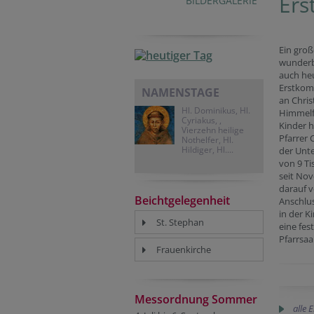
Ers
BILDERGALERIE
Ein groß
wunderb
auch he
Erstkom
NAMENSTAGE
an Chris
Hl. Dominikus, Hl.
Himmelf
Cyriakus, ,
Kinder h
Vierzehn heilige
Pfarrer
Nothelfer, Hl.
Hildiger, Hl....
der Unt
von 9 T
seit No
darauf v
Beichtgelegenheit
Anschlus
in der K
St. Stephan
eine fes
Pfarrsaal
Frauenkirche
Messordnung Sommer
alle 