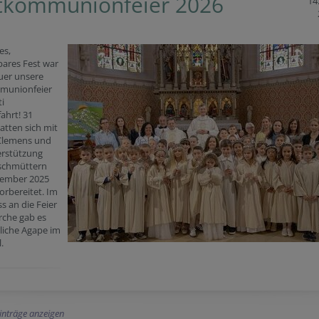
tkommunionfeier 2026
14
es,
ares Fest war
uer unsere
munionfeier
ti
ahrt! 31
atten sich mit
 Clemens und
erstützung
ischmüttern
vember 2025
orbereitet. Im
s an die Feier
irche gab es
tliche Agape im
.
Einträge anzeigen