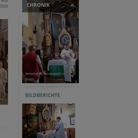
. Mai
CHRONIK
2026
Annamesse, Annakapelle in
Baden
BILDBERICHTE