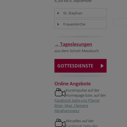
4. Juli bis 6. September
St. Stephan
Frauenkirche
→ Tageslesungen
aus dem Schott Messbuch
GOTTESDIENSTE
Online Angebote
Kurzimpulse auf der
Homepage bzw. auf der
Facebook Seite von Pfarrer
Msgr. Mag. Clemens
Abrahamowicz
Aktuelles auf der
Facebook Seite der