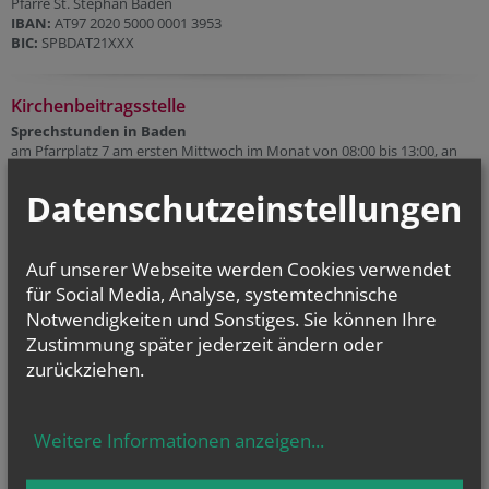
Pfarre St. Stephan Baden
IBAN:
AT97 2020 5000 0001 3953
BIC:
SPBDAT21XXX
Kirchenbeitragsstelle
Sprechstunden in Baden
am Pfarrplatz 7 am ersten Mittwoch im Monat von 08:00 bis 13:00, an
den folgenden Tagen:
07. 10. 2026
Datenschutzeinstellungen
04. 11. 2026
02. 12. 2026
Link zu KB-Stelle Wiener Neustadt
Auf unserer Webseite werden Cookies verwendet
für Social Media, Analyse, systemtechnische
Notwendigkeiten und Sonstiges. Sie können Ihre
Zustimmung später jederzeit ändern oder
zurückziehen.
Weitere Informationen anzeigen
...
CHRONIK